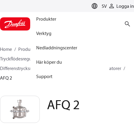
LANGUAGE
SV
Logga in
Produkter
Verktyg
Nedladdningscenter
Home
Produkter
Climate Solutions for heating
Tryckflödesregulatorer
Här köper du
Differenstrycksregulatorer och flödesbegränsare/-regulatorer
Support
AFQ 2
AFQ 2