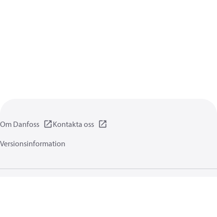
Om Danfoss
Kontakta oss
Versionsinformation
Integritetsförklaring
Användningsvillkor
Allmänna informationer
Cookies