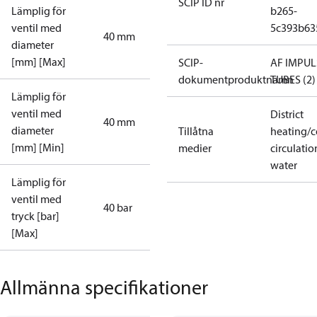
SCIP ID nr
Lämplig för
b265-
ventil med
5c393b63
40 mm
diameter
[mm] [Max]
SCIP-
AF IMPUL
dokumentproduktnamn
TUBES (2)
Lämplig för
ventil med
District
40 mm
diameter
Tillåtna
heating/c
[mm] [Min]
medier
circulatio
water
Lämplig för
ventil med
40 bar
tryck [bar]
[Max]
Allmänna specifikationer