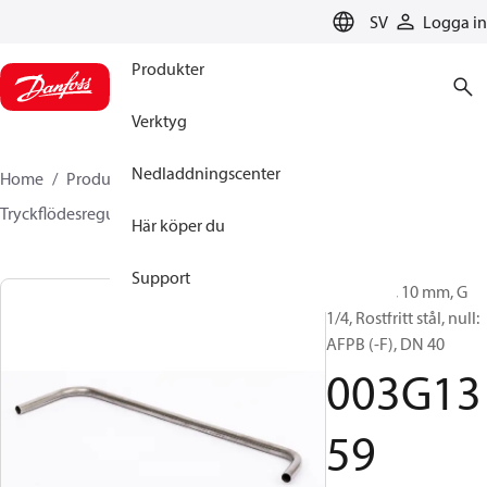
LANGUAGE
SV
Logga in
Produkter
Verktyg
Nedladdningscenter
Home
Produkter
Climate Solutions for heating
Tryckflödesregulatorer
Tillbehör
003G1359
Här köper du
Support
Impulsrör, 10 mm, G
1/4, Rostfritt stål, null:
AFPB (-F), DN 40
003G13
59