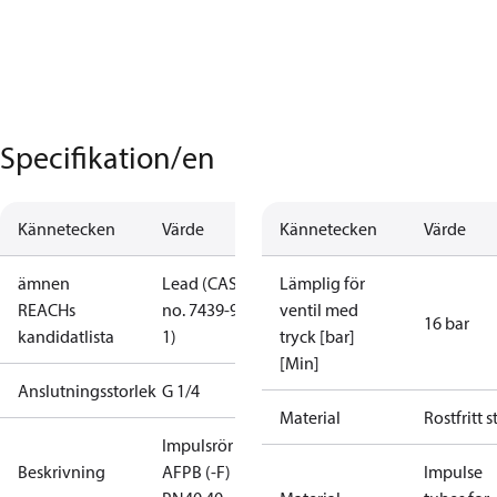
Specifikation/en
Kännetecken
Värde
Kännetecken
Värde
ämnen
Lead (CAS
Lämplig för
REACHs
no. 7439-92-
ventil med
16 bar
kandidatlista
1)
tryck [bar]
[Min]
Anslutningsstorlek
G 1/4
Material
Rostfritt s
Impulsrör för
Beskrivning
AFPB (-F)
Impulse