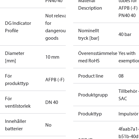
PN40 40
Material
tubes for
Description
AFPB (-F)
PN40 40
Not relevant
DG Indicator
for
Profile
dangerous
Nominellt
40 bar
goods
tryck [bar]
Diameter
Överensstämmelse
Yes with
10 mm
[mm]
med RoHS
exemptio
För
Product line
08
AFPB (-F)
produkttyp
Tillbehör 
Produktgrupp
För
SAC
DN 40
ventilstorlek
Produkttyp
Impulsrör
Innehåller
No
batterier
4faab7a1
b51b-40d