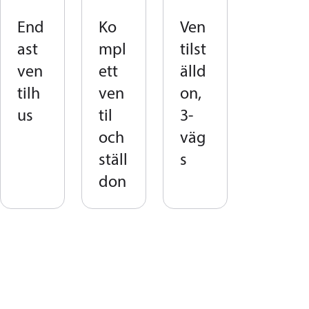
End
Ko
Ven
ast
mpl
tilst
ven
ett
älld
tilh
ven
on,
us
til
3-
och
väg
ställ
s
don