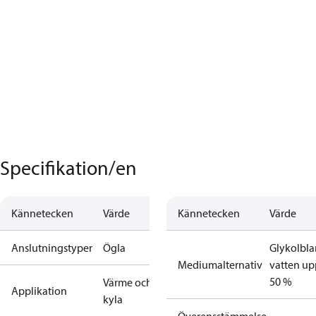
Specifikation/en
Kännetecken
Värde
Kännetecken
Värde
Anslutningstyper
Ögla
Glykolbla
Mediumalternativ
vatten upp
50 %
Värme och
Applikation
kyla