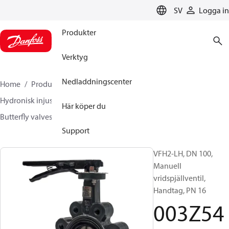
LANGUAGE
SV
Logga in
Produkter
Verktyg
Nedladdningscenter
Home
Produkter
Climate Solutions for heating
Hydronisk injustering och styrning
Other products
Här köper du
Butterfly valves
VFH2
003Z5403
Support
VFH2-LH, DN 100,
Manuell
vridspjällventil,
Handtag, PN 16
003Z54