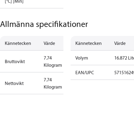
[°C] [Min]
Allmänna specifikationer
Kännetecken
Värde
Kännetecken
Värde
7.74
Volym
16.872 Lit
Bruttovikt
Kilogram
EAN/UPC
57151624
7.74
Nettovikt
Kilogram