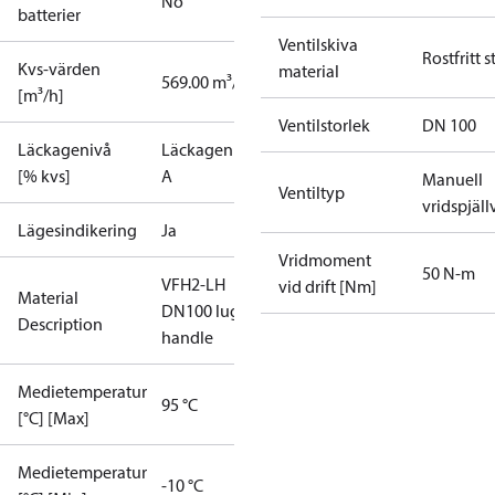
No
batterier
Ventilskiva
Rostfritt s
Kvs-värden
material
569.00 m³/h
[m³/h]
Ventilstorlek
DN 100
Läckagenivå
Läckagenivå
[% kvs]
A
Manuell
Ventiltyp
vridspjäll
Lägesindikering
Ja
Vridmoment
50 N-m
VFH2-LH
vid drift [Nm]
Material
DN100 lug
Description
handle
Medietemperatur
95 °C
[°C] [Max]
Medietemperatur
-10 °C