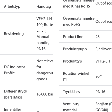
Överensstämmelse
Out of sc
med Kinas RoHS
Arbetstyp
Handtag
Överensstämmelse
VFH2 -LH DN
Out of sc
med RoHS
100, Butterfly
valve,
Beskrivning
Manual -
Product line
28
handle,
PN16
Produktgrupp
Fjärilsvent
Not relevant
Produkttyp
VFH2-LH
DG Indicator
for
Profile
dangerous
Rotationsvinkel
90 °
goods
[°]
Differenstryck
Tryckklass
PN 16
16.000 bar
[bar] [Max]
Ventilhus,
Segjärn (
Innehåller
material
GGG40)