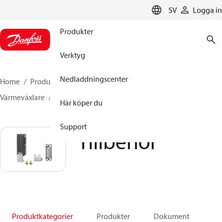
LANGUAGE
SV
Logga in
Produkter
Verktyg
Nedladdningscenter
Home
Produkter
Climate Solutions for heating
Värmeväxlare
Tillbehör
Här köper du
Support
Tillbehör
Produktkategorier
Produkter
Dokument