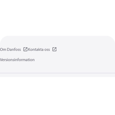
Om Danfoss
Kontakta oss
Versionsinformation
Integritetsförklaring
Användningsvillkor
Allmänna informationer
Cookies