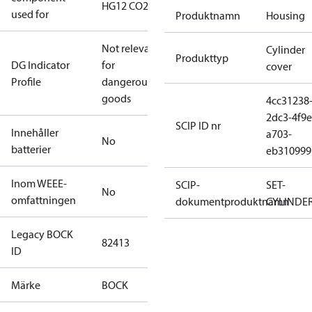
HG12 CO2
used for
Produktnamn
Housing
Not relevant
Cylinder
Produkttyp
DG Indicator
for
cover
Profile
dangerous
goods
4cc31238
2dc3-4f9e
SCIP ID nr
Innehåller
a703-
No
batterier
eb310999
Inom WEEE-
SCIP-
SET-
No
omfattningen
dokumentproduktnamn
CYLINDE
Legacy BOCK
82413
ID
Märke
BOCK