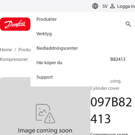
LANGUAGE
SV
Logga in
Produkter
Verktyg
Nedladdningscenter
Home
Produkter
Climate Solutions for heating
Kompressorer
BOCK Reservdelar och Tillbehör
097B82413
Här köper du
Support
BOCK, Housing,
Cylinder cover
097B82
413
Compressors spare