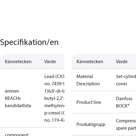
Specifikation/en
Kännetecken
Värde
Kännetecken
Värde
Lead (CAS
Material
Set-cylin
no. 7439-92-
Description
cover
ämnen
1)
6,6'-di-tert-
REACHs
butyl-2,2'-
Danfoss
Product line
kandidatlista
methylenedi-
BOCK®
p-cresol (CAS
no. 119-47-1)
Compress
Produktgrupp
spare part
component