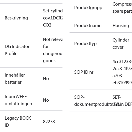
Compress
Produktgrupp
Set-cylinder
spare part
Beskrivning
cov.f.DCR22
CO2
Produktnamn
Housing
Not relevant
Cylinder
Produkttyp
DG Indicator
for
cover
Profile
dangerous
goods
4cc31238
2dc3-4f9e
SCIP ID nr
Innehåller
a703-
No
batterier
eb310999
Inom WEEE-
SCIP-
SET-
No
omfattningen
dokumentproduktnamn
CYLINDE
Legacy BOCK
82278
ID