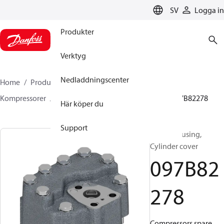
LANGUAGE
SV
Logga in
Produkter
Verktyg
Nedladdningscenter
Home
Produkter
Climate Solutions for heating
Kompressorer
BOCK Reservdelar och Tillbehör
097B82278
Här köper du
Support
BOCK, Housing,
Cylinder cover
097B82
278
Compressors spare