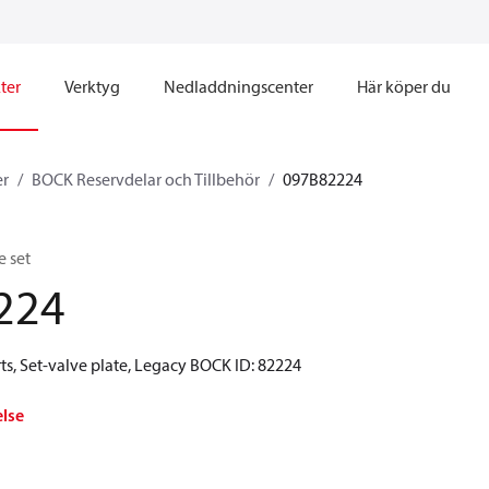
ter
Verktyg
Nedladdningscenter
Här köper du
er
BOCK Reservdelar och Tillbehör
097B82224
e set
224
ts, Set-valve plate, Legacy BOCK ID: 82224
else