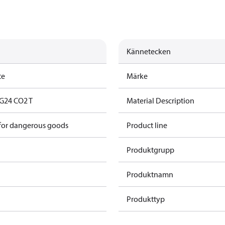
Kännetecken
te
Märke
G24 CO2 T
Material Description
 for dangerous goods
Product line
Produktgrupp
Produktnamn
Produkttyp