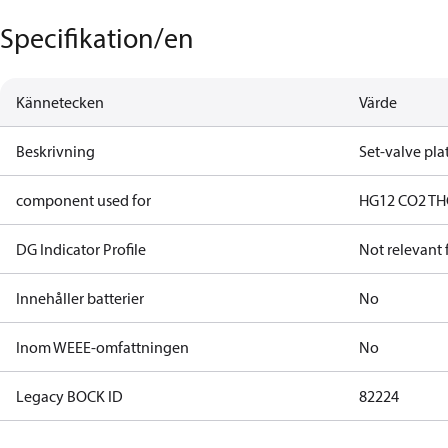
Specifikation/en
Kännetecken
Värde
Beskrivning
Set-valve pla
component used for
HG12 CO2 T
H
DG Indicator Profile
Not relevant
Innehåller batterier
No
Inom WEEE-omfattningen
No
Legacy BOCK ID
82224