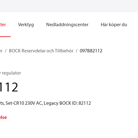
ter
Verktyg
Nedladdningscenter
Här köper du
er
BOCK Reservdelar och Tillbehör
097B82112
y regulator
112
ts, Set-CR10 230V AC, Legacy BOCK ID: 82112
else