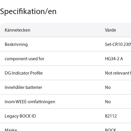
Specifikation/en
Kännetecken
Värde
Beskrivning
Set-CR10 230
component used for
HG34-2 A
DG Indicator Profile
Not relevant
Innehåller batterier
No
Inom WEEE-omfattningen
No
Legacy BOCK ID
82112
Märke
BOCK