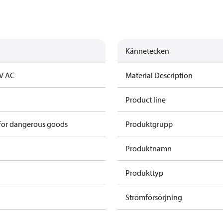
Kännetecken
V AC
Material Description
Product line
 for dangerous goods
Produktgrupp
Produktnamn
Produkttyp
Strömförsörjning