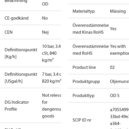
Beskrivning
OD
Materialtyp
Mässing
CE-godkänd
No
Överensstämmelse
Yes
CEN
Nej
med Kinas RoHS
10 bar, 3.4
Överensstämmelse
Yes with
Definitionspunkt
cSt, 840
med RoHS
exemptio
[Kg/h]
kg/m³
Product line
02
Definitionspunkt
7 bar, 3.4 cSt,
[USgal/h]
820 kg/m³
Produktgrupp
Oljemuns
Not relevant
Produkttyp
OD S
DG Indicator
for
Profile
dangerous
a7055499
goods
33bd-49e
SCIP ID nr
a364-