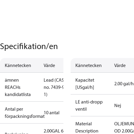
Specifikation/en
Kännetecken
Värde
Kännetecken
Värde
ämnen
Lead (CAS
Kapacitet
2.00 gal/h
REACHs
no. 7439-92-
[USgal/h]
kandidatlista
1)
LE anti-dropp
Nej
Antal per
ventil
10 antal
förpackningsformat
Material
OLJEMUN
2.00GAL 60S
Description
OD 2.00G/