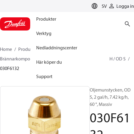
LANGUAGE
SV
Logga in
Produkter
Verktyg
Nedladdningscenter
Home
Produkter
Climate Solutions for heating
Brännarkomponenter
Oljemunstycken
OD B / OD H / OD S
Här köper du
030F6132
Support
Oljemunstycken, OD
S, 2 gal/h, 7.42 kg/h,
60 °, Massiv
030F61