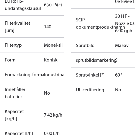
EU RoHS-
0e169ee1
6(a)-I
6(c)
undantagsklausul
30 H F -
SCIP-
Filterkvalitet
Nozzle 0.
140
dokumentproduktnamn
[µm]
6.00 gph
Filtertyp
Monel-sil
Sprutbild
Massiv
Form
Konisk
sprutbildsmarkering
S
Förpackningsformat
Industripack
Sprutvinkel [°]
60 °
Innehåller
UL-certifiering
No
No
batterier
Kapacitet
7.42 kg/h
[kg/h]
Kapacitet [l/h]
0.00 L/h