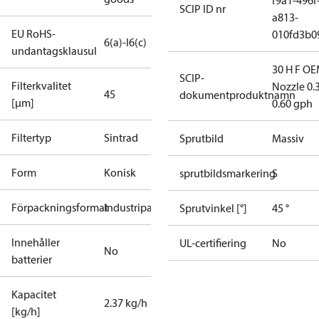
f9a1-496f
SCIP ID nr
a813-
EU RoHS-
010fd3b0
6(a)-I
6(c)
undantagsklausul
30 H F OE
SCIP-
Filterkvalitet
Nozzle 0.
45
dokumentproduktnamn
[µm]
0.60 gph
Filtertyp
Sintrad
Sprutbild
Massiv
Form
Konisk
sprutbildsmarkering
S
Förpackningsformat
Industripack
Sprutvinkel [°]
45 °
Innehåller
UL-certifiering
No
No
batterier
Kapacitet
2.37 kg/h
[kg/h]