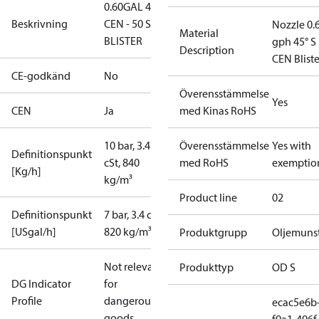
0.60GAL 45S
Beskrivning
CEN - 50 ST.
Nozzle 0.
Material
BLISTER
gph 45° S
Description
CEN Bliste
CE-godkänd
No
Överensstämmelse
Yes
CEN
Ja
med Kinas RoHS
10 bar, 3.4
Överensstämmelse
Yes with
Definitionspunkt
cSt, 840
med RoHS
exemptio
[Kg/h]
kg/m³
Product line
02
Definitionspunkt
7 bar, 3.4 cSt,
[USgal/h]
820 kg/m³
Produktgrupp
Oljemuns
Not relevant
Produkttyp
OD S
DG Indicator
for
Profile
dangerous
ecac5e6b
goods