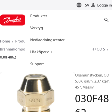
LANGUAGE
SV
Logga in
Produkter
Verktyg
Nedladdningscenter
Home
Produkter
Climate Solutions for heating
Brännarkomponenter
Oljemunstycken
OD B / OD H / OD S
Här köper du
030F4862
Support
Oljemunstycken, OD
S, 0.6 gal/h, 2.37 kg/h,
45 °, Massiv
030F48