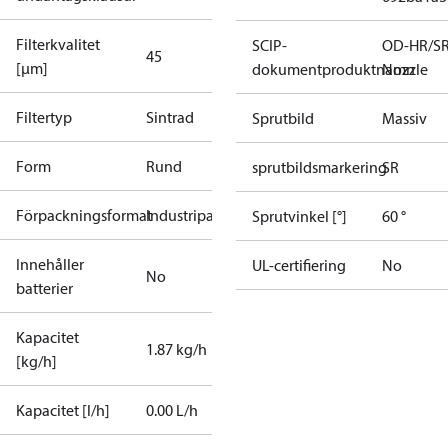
Filterkvalitet
SCIP-
OD-HR/S
45
[µm]
dokumentproduktnamn
Nozzle
Filtertyp
Sintrad
Sprutbild
Massiv
Form
Rund
sprutbildsmarkering
SR
Förpackningsformat
Industripack
Sprutvinkel [°]
60 °
Innehåller
UL-certifiering
No
No
batterier
Kapacitet
1.87 kg/h
[kg/h]
Kapacitet [l/h]
0.00 L/h