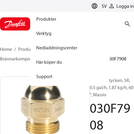
LANGUAGE
SV
Logga in
Produkter
Verktyg
Nedladdningscenter
Home
Produkter
Climate Solutions for heating
Brännarkomponenter
Oljemunstycken
HR/SR
030F7908
Här köper du
Support
Oljemunstycken, SR,
0.5 gal/h, 1.87 kg/h, 60
°, Massiv
030F79
08