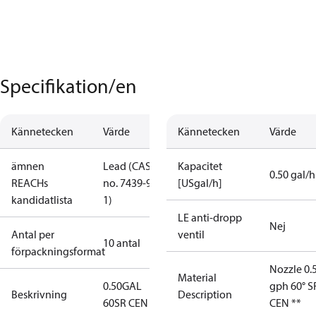
Specifikation/en
Kännetecken
Värde
Kännetecken
Värde
ämnen
Lead (CAS
Kapacitet
0.50 gal/h
REACHs
no. 7439-92-
[USgal/h]
kandidatlista
1)
LE anti-dropp
Nej
Antal per
ventil
10 antal
förpackningsformat
Nozzle 0.
Material
0.50GAL
gph 60° S
Beskrivning
Description
60SR CEN
CEN **