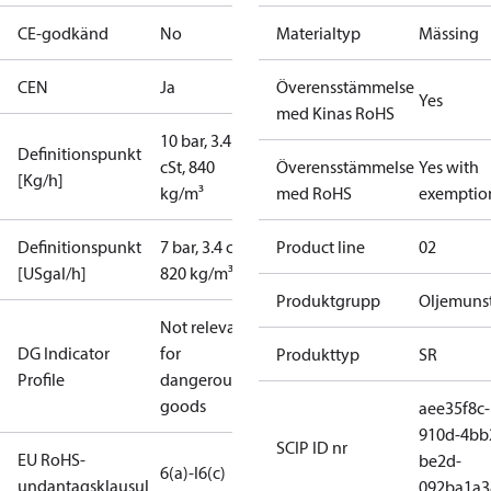
CE-godkänd
No
Materialtyp
Mässing
CEN
Ja
Överensstämmelse
Yes
med Kinas RoHS
10 bar, 3.4
Definitionspunkt
cSt, 840
Överensstämmelse
Yes with
[Kg/h]
kg/m³
med RoHS
exemptio
Definitionspunkt
7 bar, 3.4 cSt,
Product line
02
[USgal/h]
820 kg/m³
Produktgrupp
Oljemuns
Not relevant
DG Indicator
for
Produkttyp
SR
Profile
dangerous
goods
aee35f8c-
910d-4bb
SCIP ID nr
EU RoHS-
be2d-
6(a)-I
6(c)
undantagsklausul
092ba1a3