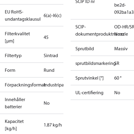
SCIP ID nr
be2d-
EU RoHS-
092ba1a3
6(a)-I
6(c)
undantagsklausul
SCIP-
OD-HR/S
Filterkvalitet
dokumentproduktnamn
Nozzle
45
[µm]
Sprutbild
Massiv
Filtertyp
Sintrad
sprutbildsmarkering
SR
Form
Rund
Sprutvinkel [°]
60 °
Förpackningsformat
Industripack
UL-certifiering
No
Innehåller
No
batterier
Kapacitet
1.87 kg/h
[kg/h]