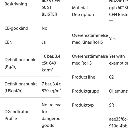
60SR CEN -
Nozzle 0.
Beskrivning
50 ST.
Material
gph 60° S
BLISTER
Description
CEN Bliste
**
CE-godkänd
No
Överensstämmelse
Yes
CEN
Ja
med Kinas RoHS
10 bar, 3.4
Överensstämmelse
Yes with
Definitionspunkt
cSt, 840
med RoHS
exemptio
[Kg/h]
kg/m³
Product line
02
Definitionspunkt
7 bar, 3.4 cSt,
[USgal/h]
820 kg/m³
Produktgrupp
Oljemuns
Not relevant
Produkttyp
SR
DG Indicator
for
Profile
dangerous
aee35f8c-
goods
910d-4bb