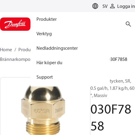
LANGUAGE
SV
Logga in
Produkter
Verktyg
Nedladdningscenter
Home
Produkter
Climate Solutions for heating
Brännarkomponenter
Oljemunstycken
HR/SR
030F7858
Här köper du
Support
Oljemunstycken, SR,
0.5 gal/h, 1.87 kg/h, 60
°, Massiv
030F78
58