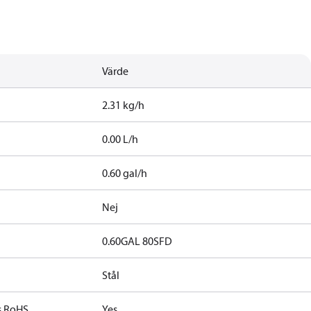
Värde
2.31 kg/h
0.00 L/h
0.60 gal/h
Nej
0.60GAL 80SFD
Stål
s RoHS
Yes