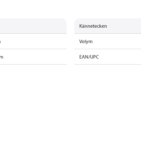
Kännetecken
m
Volym
am
EAN/UPC