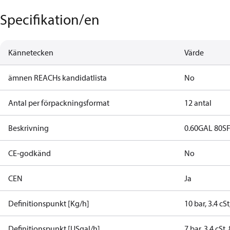
Specifikation/en
Kännetecken
Värde
ämnen REACHs kandidatlista
No
Antal per förpackningsformat
12 antal
Beskrivning
0.60GAL 80S
CE-godkänd
No
CEN
Ja
Definitionspunkt [Kg/h]
10 bar, 3.4 cS
Definitionspunkt [USgal/h]
7 bar, 3.4 cSt