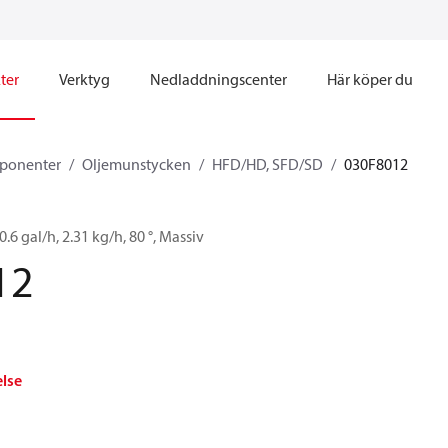
ter
Verktyg
Nedladdningscenter
Här köper du
ponenter
Oljemunstycken
HFD/HD, SFD/SD
030F8012
6 gal/h, 2.31 kg/h, 80 °, Massiv
12
else