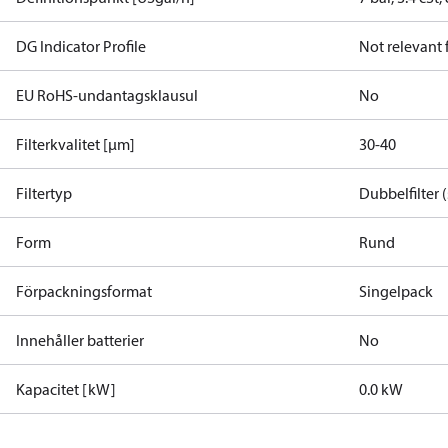
DG Indicator Profile
Not relevant
EU RoHS-undantagsklausul
No
Filterkvalitet [µm]
30-40
Filtertyp
Dubbelfilter (
Form
Rund
Förpackningsformat
Singelpack
Innehåller batterier
No
Kapacitet [ kW ]
0.0 kW