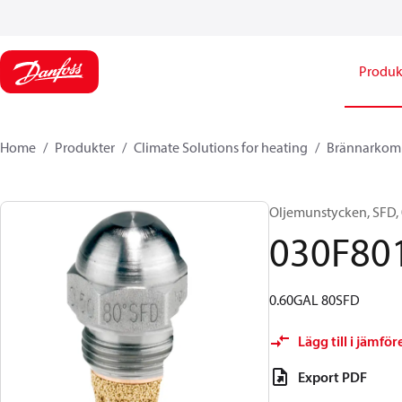
Produk
Home
Produkter
Climate Solutions for heating
Brännarkom
Oljemunstycken, SFD, 0.
030F80
0.60GAL 80SFD
Lägg till i jämför
Export PDF