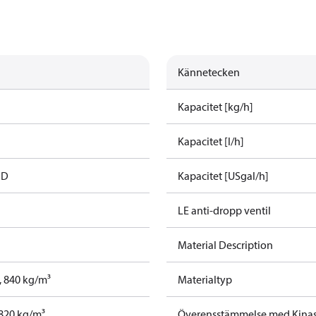
Kännetecken
Kapacitet [kg/h]
Kapacitet [l/h]
FD
Kapacitet [USgal/h]
LE anti-dropp ventil
Material Description
t, 840 kg/m³
Materialtyp
, 820 kg/m³
Överensstämmelse med Kina