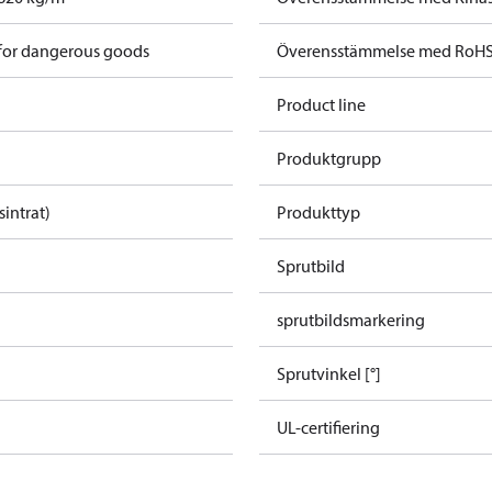
 for dangerous goods
Överensstämmelse med RoH
Product line
Produktgrupp
sintrat)
Produkttyp
Sprutbild
sprutbildsmarkering
Sprutvinkel [°]
UL-certifiering