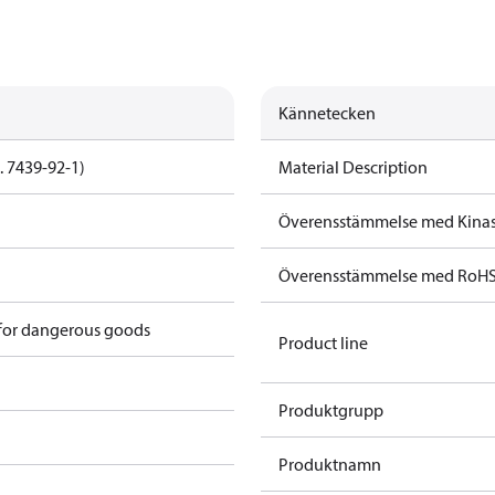
Kännetecken
. 7439-92-1)
Material Description
Överensstämmelse med Kina
Överensstämmelse med RoH
 for dangerous goods
Product line
Produktgrupp
Produktnamn