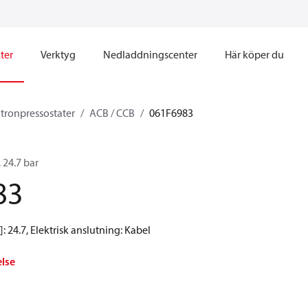
ter
Verktyg
Nedladdningscenter
Här köper du
tronpressostater
ACB / CCB
061F6983
 24.7 bar
83
]: 24.7, Elektrisk anslutning: Kabel
else