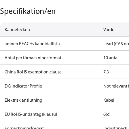
Specifikation/en
Kännetecken
Värde
ämnen REACHs kandidatlista
Lead (CAS no
Antal per förpackningsformat
10 antal
China RoHS exemption clause
7.3
DG Indicator Profile
Not relevant
Elektrisk anslutning
Kabel
EU RoHS-undantagsklausul
6(c)
Förpackningsformat
Industripack