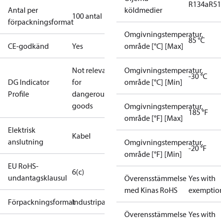
R134a
R5
Antal per
köldmedier
100 antal
förpackningsformat
Omgivningstemperatur,
85 °C
CE-godkänd
Yes
område [°C] [Max]
Not relevant
Omgivningstemperatur,
-30 °C
DG Indicator
for
område [°C] [Min]
Profile
dangerous
goods
Omgivningstemperatur,
185 °F
område [°F] [Max]
Elektrisk
Kabel
anslutning
Omgivningstemperatur,
-20 °F
område [°F] [Min]
EU RoHS-
6(c)
undantagsklausul
Överensstämmelse
Yes with
med Kinas RoHS
exemptio
Förpackningsformat
Industripack
Överensstämmelse
Yes with