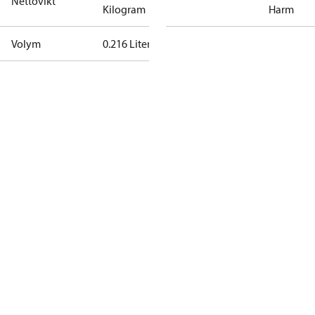
Nettovikt
Kilogram
Harm
Volym
0.216 Liter