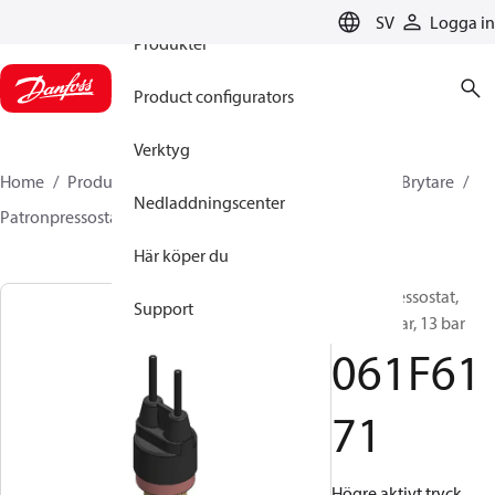
SV
Logga in
Produkter
Product configurators
Verktyg
Home
Produkter
Climate Solutions for cooling
Brytare
Nedladdningscenter
Patronpressostater
ACB / CCB
061F6171
Här köper du
Patronpressostat,
Support
ACB, 18 bar, 13 bar
061F61
71
Högre aktivt tryck