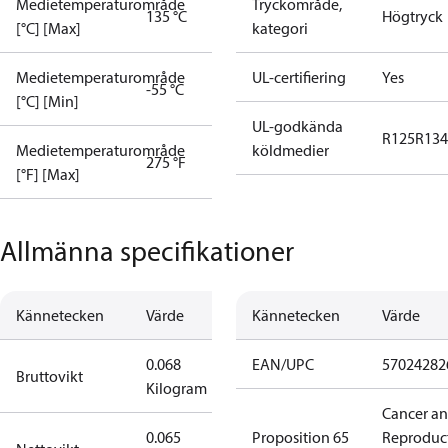
Medietemperaturområde
Tryckområde,
135 °C
Högtryck
[°C] [Max]
kategori
Medietemperaturområde
UL-certifiering
Yes
-55 °C
[°C] [Min]
UL-godkända
R125
R134
Medietemperaturområde
köldmedier
275 °F
[°F] [Max]
Allmänna specifikationer
Kännetecken
Värde
Kännetecken
Värde
0.068
EAN/UPC
57024282
Bruttovikt
Kilogram
Cancer a
0.065
Proposition 65
Reproduc