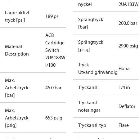
nyckel
2UA183W
Lägre aktivt
189 psi
Sprängtryck
tryck [psi]
200.0 bar
[bar]
ACB
Sprängtryck
Cartridge
2900 psig
Material
[psig]
Switch
Description
2UA183W
Tryck
I/100
Hona
Utvändig/Invändig
Max.
Tryckansl.
1/4 in
Arbetstryck
45.0 bar
[bar]
Tryckansl.
Deflator
noteringar
Max.
Arbetstryck
653 psig
[psig]
Tryckansl. typ
Flare