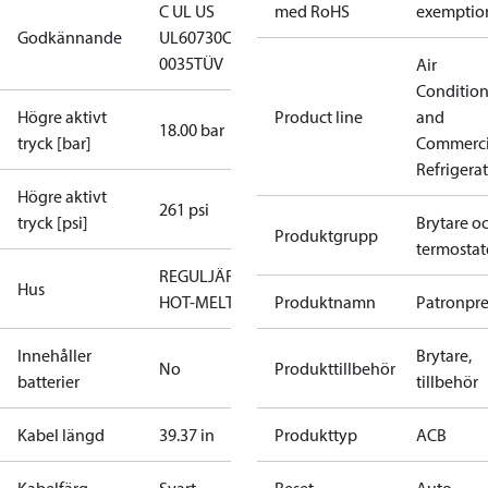
C UL US
med RoHS
exemptio
Godkännande
UL60730
CE
0035
TÜV
Air
Conditio
Högre aktivt
Product line
and
18.00 bar
tryck [bar]
Commerci
Refrigera
Högre aktivt
261 psi
tryck [psi]
Brytare o
Produktgrupp
termostat
REGULJÄR
Hus
HOT-MELT
Produktnamn
Patronpre
Innehåller
Brytare,
No
Produkttillbehör
batterier
tillbehör
Kabel längd
39.37 in
Produkttyp
ACB