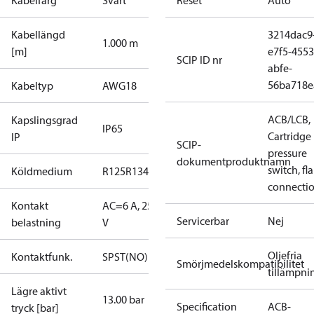
Kabelfärg
Svart
Reset
Auto
Kabellängd
3214dac9
1.000 m
[m]
e7f5-4553
SCIP ID nr
abfe-
56ba718e
Kabeltyp
AWG18
ACB/LCB,
Kapslingsgrad
IP65
Cartridge
IP
SCIP-
pressure
dokumentproduktnamn
switch, fla
Köldmedium
R125
R134a
R22
R404A
R407C
R407H
R410A
R43
connecti
Kontakt
AC=6 A, 250
Servicerbar
Nej
belastning
V
Oljefria
Kontaktfunk.
SPST(NO)
Smörjmedelskompatibilitet
tillämpni
Lägre aktivt
13.00 bar
Specification
ACB-
tryck [bar]