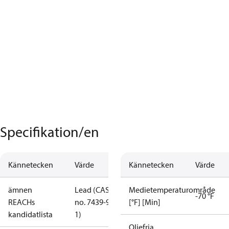
Specifikation/en
Kännetecken
Värde
Kännetecken
Värde
ämnen
Lead (CAS
Medietemperaturområde
-70 °F
REACHs
no. 7439-92-
[°F] [Min]
kandidatlista
1)
Oljefria