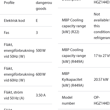
HGZ144D
Profile
dangerous
goods
Not
MBP Cooling
available 
Elektrisk kod
E
capacity range
this
[kW] (R22)
condition
Fas
3
refrigeran
Fläkt,
MBP Cooling
energiförbrukning
500 W
capacity range
17 to 27 
vid 50Hz (W)
[kW] (R449A)
Fläkt,
MBP
energiförbrukning
600 W
Kylkapacitet
20.57 kW
vid 60Hz (W)
[kW] (R449A)
Fläkt, ström
3.50 A
Model
OP-
vid 50 Hz (A)
number
HGZ144D