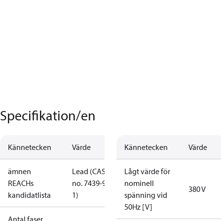
Specifikation/en
Kännetecken
Värde
Kännetecken
Värde
ämnen
Lead (CAS
Lågt värde för
REACHs
no. 7439-92-
nominell
380 V
kandidatlista
1)
spänning vid
50Hz [V]
Antal faser