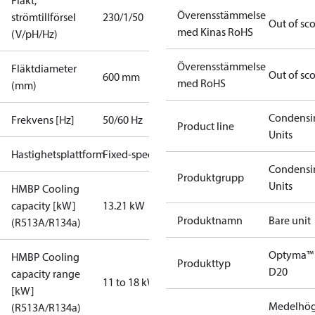
Fläkt,
Överensstämmelse
strömtillförsel
230/1/50
Out of sc
med Kinas RoHS
(V/pH/Hz)
Överensstämmelse
Fläktdiameter
Out of sc
600 mm
med RoHS
(mm)
Condensi
Frekvens [Hz]
50/60 Hz
Product line
Units
Hastighetsplattform
Fixed-speed
Condensi
Produktgrupp
Units
HMBP Cooling
capacity [kW]
13.21 kW
Produktnamn
Bare unit
(R513A/R134a)
Optyma™
HMBP Cooling
Produkttyp
D20
capacity range
11 to 18 kW
[kW]
Medelhög
(R513A/R134a)