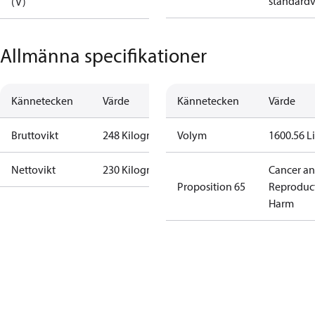
standardv
(V)
Allmänna specifikationer
Kännetecken
Värde
Kännetecken
Värde
Bruttovikt
248 Kilogram
Volym
1600.56 Li
Nettovikt
230 Kilogram
Cancer a
Proposition 65
Reproduc
Harm