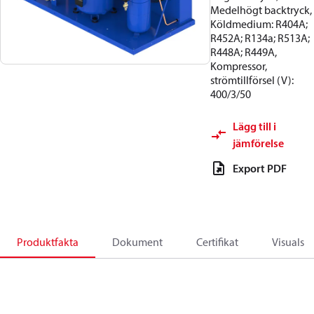
Medelhögt backtryck,
Köldmedium: R404A;
R452A; R134a; R513A;
R448A; R449A,
Kompressor,
strömtillförsel (V):
400/3/50
Lägg till i
jämförelse
Export PDF
Produktfakta
Dokument
Certifikat
Visuals