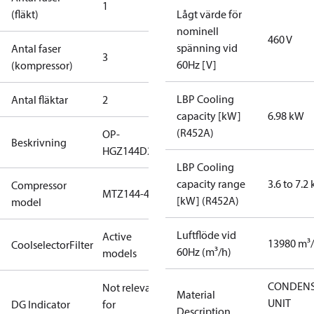
1
(fläkt)
Lågt värde för
nominell
460 V
spänning vid
Antal faser
3
60Hz [V]
(kompressor)
LBP Cooling
Antal fläktar
2
capacity [kW]
6.98 kW
(R452A)
OP-
Beskrivning
HGZ144D20E
LBP Cooling
capacity range
3.6 to 7.2
Compressor
MTZ144-4
[kW] (R452A)
model
Luftflöde vid
Active
13980 m³
CoolselectorFilter
60Hz (m³/h)
models
CONDENS
Not relevant
Material
UNIT
DG Indicator
for
Description