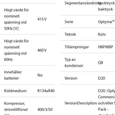
Segmentanvändning
backtryck
baktryck
Högt värde för
nominell
415 V
Serie
Optyma™
spänning vid
50Hz [V]
Teknik
Kolv
Högt värde för
Tillämpningar
HBP
MBP
nominell
460 V
spänning vid
60Hz
Typ av
Q8
kondensor
Innehåller
No
batterier
Version
D20
Köldmedium
R134a
R404A
R448A
R449A
R452A
R513A
D20 : Op
Commerci
VersionDescription
och/eller 
Kompressor,
Pack -
strömtillförsel
400/3/50