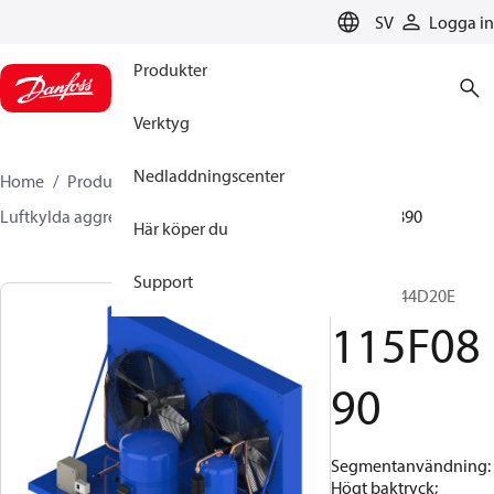
LANGUAGE
SV
Logga in
Produkter
Verktyg
Nedladdningscenter
Home
Produkter
Climate Solutions for cooling
Luftkylda aggregat
Optyma™
Optyma™
115F0890
Här köper du
Support
OP-HGZ144D20E
115F08
90
Segmentanvändning:
Högt baktryck;