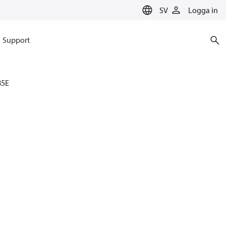
SV
Logga in
Support
85E