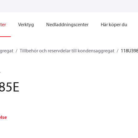
ter
Verktyg
Nedladdningscenter
Här köper du
ggregat
Tillbehör och reservdelar till kondensaggregat
118U39
r
85E
else