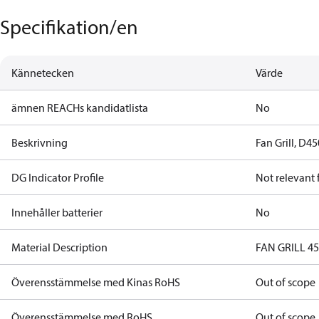
Specifikation/en
Kännetecken
Värde
ämnen REACHs kandidatlista
No
Beskrivning
Fan Grill, D45
DG Indicator Profile
Not relevant
Innehåller batterier
No
Material Description
FAN GRILL 4
Överensstämmelse med Kinas RoHS
Out of scope
Överensstämmelse med RoHS
Out of scope