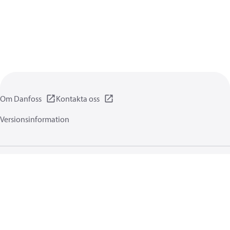
Om Danfoss
Kontakta oss
Versionsinformation
Integritetsförklaring
Användningsvillkor
Allmänna informationer
Cookies