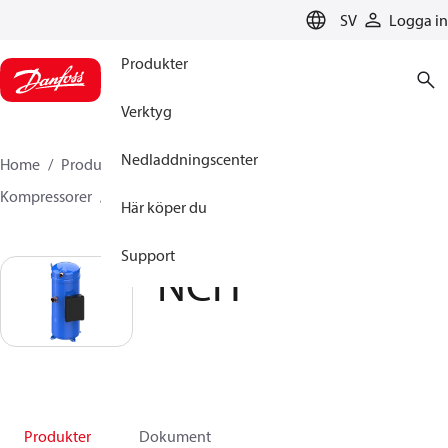
LANGUAGE
SV
Logga in
Produkter
Verktyg
Nedladdningscenter
Home
Produkter
Climate Solutions for cooling
Kompressorer
Scrollkompressorer
NCH
Här köper du
Support
NCH
Produkter
Dokument