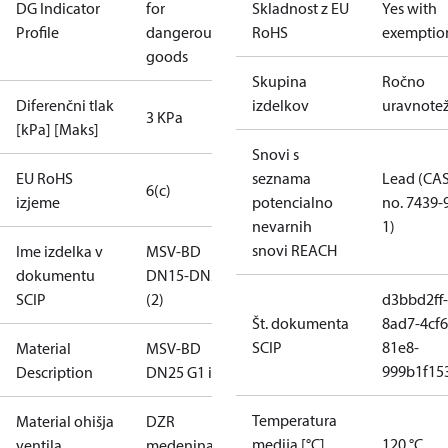
DG Indicator
for
Skladnost z EU
Yes with
Profile
dangerous
RoHS
exemptio
goods
Skupina
Ročno
Diferenčni tlak
izdelkov
uravnote
3 KPa
[kPa] [Maks]
Snovi s
EU RoHS
seznama
Lead (CA
6(c)
izjeme
potencialno
no. 7439-
nevarnih
1)
snovi REACH
Ime izdelka v
MSV-BD
dokumentu
DN15-DN50
SCIP
(2)
d3bbd2ff-
Št. dokumenta
8ad7-4cf6
SCIP
81e8-
Material
MSV-BD
999b1f15
Description
DN25 G1 int2
Temperatura
Material ohišja
DZR
medija [°C]
120 °C
ventila
medenina