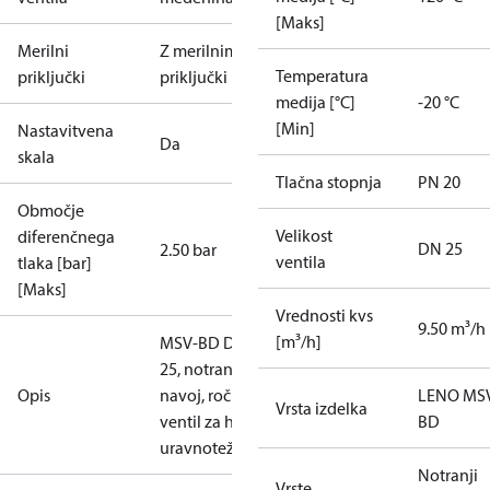
[Maks]
Merilni
Z merilnimi
Temperatura
priključki
priključki
medija [°C]
-20 °C
[Min]
Nastavitvena
Da
skala
Tlačna stopnja
PN 20
Območje
Velikost
diferenčnega
DN 25
2.50 bar
ventila
tlaka [bar]
[Maks]
Vrednosti kvs
9.50 m³/h
[m³/h]
MSV-BD DN
25, notranji
Opis
navoj, ročni
LENO MS
Vrsta izdelka
ventil za hidr.
BD
uravnoteženje
Notranji
Vrste