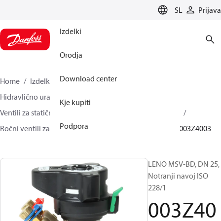
LANGUAGE
SL
Prijava
Izdelki
Orodja
Download center
Home
Izdelki
Climate Solutions za ogrevanje
Hidravlično uravnoteženje in regulacija
Kje kupiti
Ventili za statično hidravlično uravnoteženje
LENO™
Podpora
Ročni ventili za hidr. uravnoteženje LENO™ MSV-BD
003Z4003
LENO MSV-BD, DN 25,
Notranji navoj ISO
228/1
003Z40