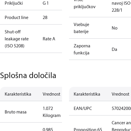
Priključki
G 1
navoj ISO
priključkov
228/1
Product line
28
Vsebuje
No
baterije
Shut-off
leakage rate
Rate A
(ISO 5208)
Zaporna
Da
funkcija
Splošna določila
Karakteristika
Vrednost
Karakteristika
Vrednost
1.072
EAN/UPC
57024200
Bruto masa
Kilogram
Cancer a
0.985
Proposition 65
Reproduc