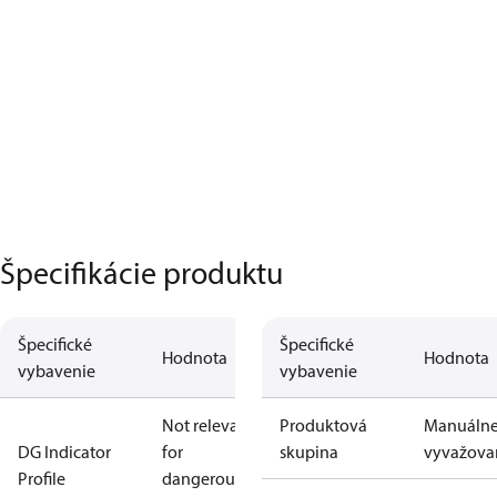
Špecifikácie produktu
Špecifické
Špecifické
Hodnota
Hodnota
vybavenie
vybavenie
Not relevant
Produktová
Manuáln
DG Indicator
for
skupina
vyvažova
Profile
dangerous