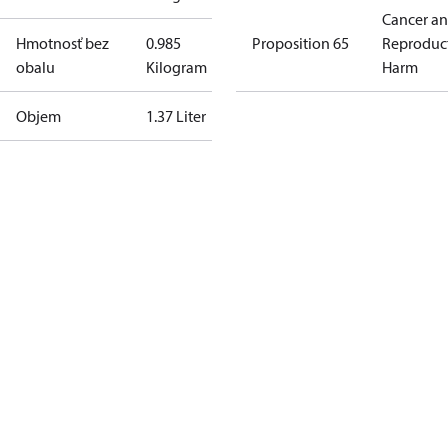
Cancer a
Hmotnosť bez
0.985
Proposition 65
Reproduc
obalu
Kilogram
Harm
Objem
1.37 Liter