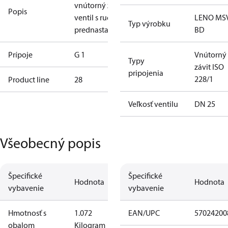
vnútorný závit,
Popis
ventil s ručným
LENO MS
Typ výrobku
prednastavením
BD
Prípoje
G 1
Vnútorný
Typy
závit ISO
pripojenia
228/1
Product line
28
Veľkosť ventilu
DN 25
Všeobecný popis
Špecifické
Špecifické
Hodnota
Hodnota
vybavenie
vybavenie
Hmotnosť s
1.072
EAN/UPC
57024200
obalom
Kilogram