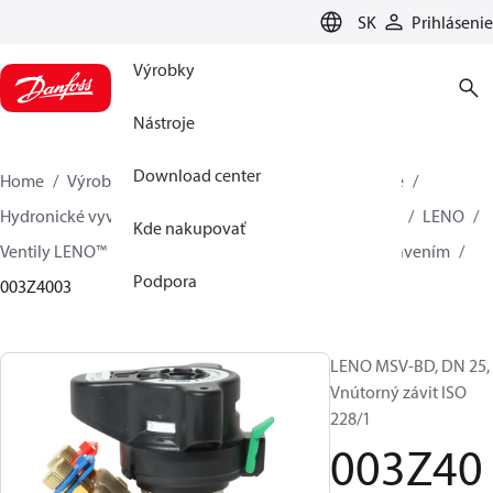
LANGUAGE
SK
Prihlásenie
Výrobky
Nástroje
Download center
Home
Výrobky
Climate Solutions pre vykurovanie
Hydronické vyváženie sústavy
Statické vyvažovanie
LENO
Kde nakupovať
Ventily LENO™ MSV-BD s manuálne predvoleným nastavením
Podpora
003Z4003
LENO MSV-BD, DN 25,
Vnútorný závit ISO
228/1
003Z40