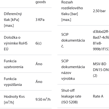
goods
Rozsah
rozdielového
2.50 bar
Diferenčný
tlaku [bar]
tlak [kPa]
3 KPa
[max.]
[max.]
d3bbd2ff-
SCIP
Doložka o
8ad7-4cf6
dokumentácia
výnimke RoHS
6(c)
81e8-
č.
EÚ
999b1f15
Funkcia
SCIP
Áno
MSV-BD
uzatvorenia
dokumentácia
DN15-DN
názov
(2)
výrobku
Funkcia
Áno
vypúšťania
Shut-off
leakage rate
Rate A
Hodnoty Kvs
9.50 m³/h
(ISO 5208)
[m³/h]