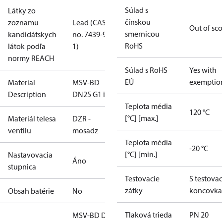
Súlad s
Látky zo
čínskou
zoznamu
Lead (CAS
Out of sc
smernicou
kandidátskych
no. 7439-92-
RoHS
látok podľa
1)
normy REACH
Súlad s RoHS
Yes with
EÚ
exemptio
Material
MSV-BD
Description
DN25 G1 int2
Teplota média
120 °C
[°C] [max.]
Materiál telesa
DZR -
ventilu
mosadz
Teplota média
-20 °C
[°C] [min.]
Nastavovacia
Áno
stupnica
Testovacie
S testova
zátky
koncovk
Obsah batérie
No
Tlaková trieda
PN 20
MSV-BD DN 25,