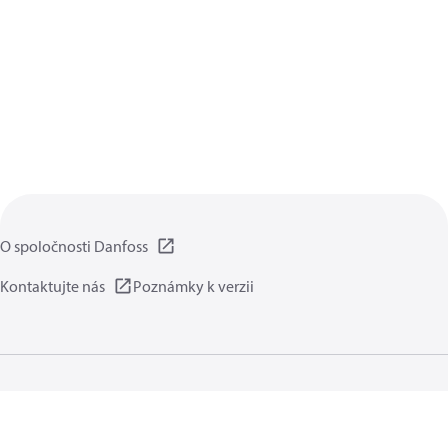
O spoločnosti Danfoss
Kontaktujte nás
Poznámky k verzii
Zásady ochrany súkromia
Podmienky používania
Všeobecná časť
Cookies