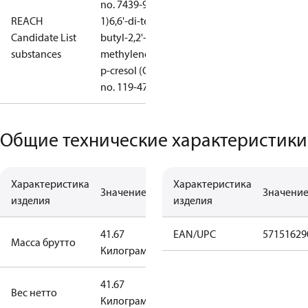
no. 7439-92-
REACH
1)
6,6'-di-tert-
Candidate List
butyl-2,2'-
substances
methylenedi-
p-cresol (CAS
no. 119-47-1)
Общие технические характеристики
Характеристика
Характеристика
Значение
Значени
изделия
изделия
41.67
EAN/UPC
57151629
Масса брутто
Килограмм
41.67
Вес нетто
Килограмм