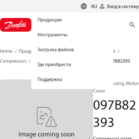
LANGUAGE
RU
Вход в систему
Продукция
Инструменты
Загрузка файлов
Home
Продукция
Решения для теплоснабжения
Compressors
BOCK spare parts and accessories
097B82393
Где приобрести
Поддержка
BOCK, Housing, Motor
Cover
097B82
393
Compressors spare