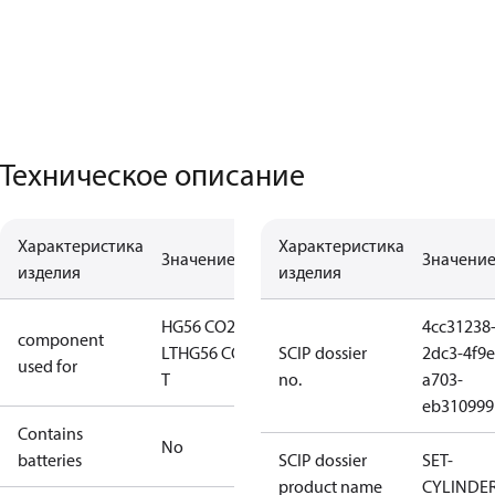
Техническое описание
Характеристика
Характеристика
Значение
Значени
изделия
изделия
HG56 CO2
4cc31238
component
LT
HG56 CO2
SCIP dossier
2dc3-4f9e
used for
T
no.
a703-
eb310999
Contains
No
batteries
SCIP dossier
SET-
product name
CYLINDE