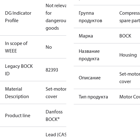
Not relevant
DG Indicator
for
Группа
Compress
Profile
dangerous
продуктов
spare part
goods
Марка
BOCK
In scope of
No
WEEE
Название
Housing
продукта
Legacy BOCK
82393
ID
Set-moto
Описание
cover
Material
Set-motor
Description
cover
Тип продукта
Motor Co
Danfoss
Product line
BOCK®
Lead (CAS