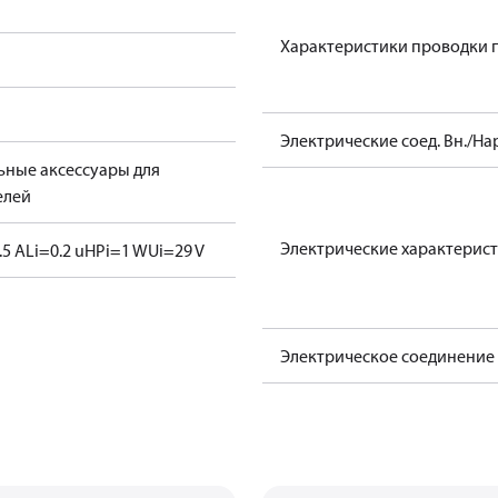
Характеристики проводки п
Электрические соед. Вн./На
ные аксессуары для
елей
Электрические характерист
.5 A
Li=0.2 uH
Pi=1 W
Ui=29 V
Электрическое соединение