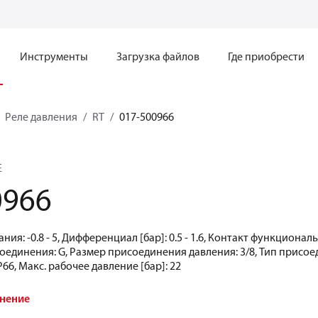
Инструменты
Загрузка файлов
Где приобрести
Реле давления
RT
017-500966
E
0966
ия: -0.8 - 5, Дифференциал [бар]: 0.5 - 1.6, Контакт функцион
соединения: G, Размер присоединения давления: 3/8, Тип присо
P66, Макс. рабочее давление [бар]: 22
внение