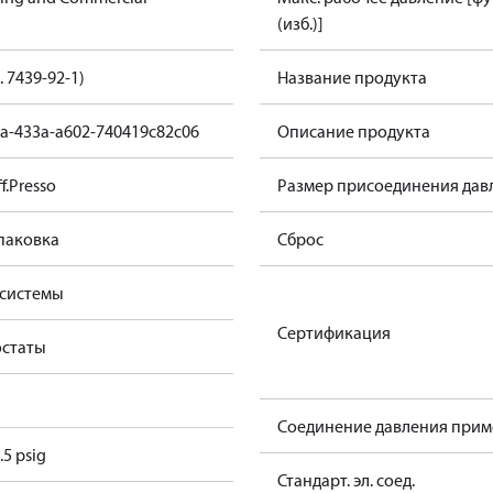
(изб.)]
. 7439-92-1)
Название продукта
da-433a-a602-740419c82c06
Описание продукта
f.Presso
Размер присоединения дав
паковка
Сброс
 системы
Сертификация
остаты
Соединение давления прим
.5 psig
Стандарт. эл. соед.