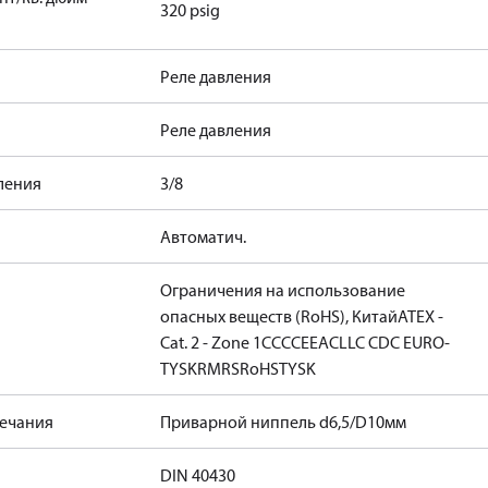
320 psig
Реле давления
Реле давления
ления
3/8
Автоматич.
Ограничения на использование
опасных веществ (RoHS), Китай
ATEX -
Cat. 2 - Zone 1
CCC
CE
EAC
LLC CDC EURO-
TYSK
RMRS
RoHS
TYSK
ечания
Приварной ниппель d6,5/D10мм
DIN 40430