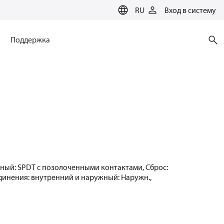
RU
Вход в систему
Поддержка
альный: SPDT с позолоченными контактами, Сброс:
единения: внутренний и наружный: Наружн.,