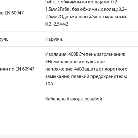
Гибк., с обжимными кольцами: 0,2–
1,5мм2
Гибк., без обжимных колец: 0,2–
о EN 60947
2,5мм2
Одножильный/многожильный:
0,2–2,5мм2
руж.
Наружн.
Изоляция: 400В
Степень загрязнения:
3
Номинальное импульсное
ики по EN 60947
напряжение: 4кВ
Защита от короткого
замыкания, плавкий предохранитель:
10A
Кабельный ввод с резьбой