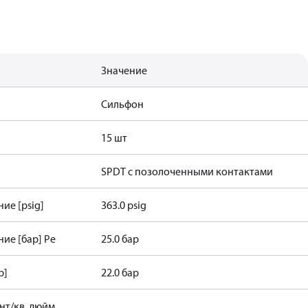
Значение
Сильфон
15 шт
SPDT с позолоченными контактами
ие [psig]
363.0 psig
ие [бар] Pe
25.0 бар
р]
22.0 бар
нт/кв. дюйм