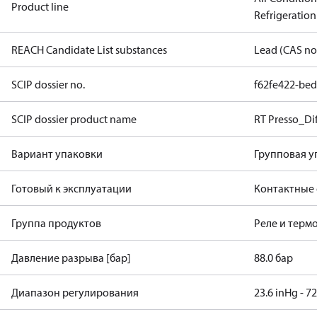
Product line
Refrigeration
REACH Candidate List substances
Lead (CAS no
SCIP dossier no.
f62fe422-be
SCIP dossier product name
RT Presso_Dif
Вариант упаковки
Групповая у
Готовый к эксплуатации
Контактные
Группа продуктов
Реле и терм
Давление разрыва [бар]
88.0 бар
Диапазон регулирования
23.6 inHg - 72