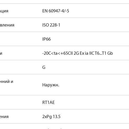
ация
EN 60947-4/-5
авления
ISO 228-1
IP66
жи
-20C<ta<+65C
II 2G Ex ia IIC T6...T1 Gb
G
нний и
Наружн.
RT1AE
ения
2xPg 13.5