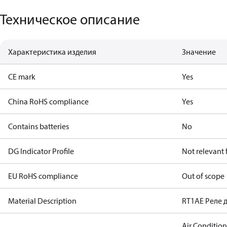
Техническое описание
Характеристика изделия
Значение
CE mark
Yes
China RoHS compliance
Yes
Contains batteries
No
DG Indicator Profile
Not relevant
EU RoHS compliance
Out of scope
Material Description
RT1AE Реле 
Air Conditio