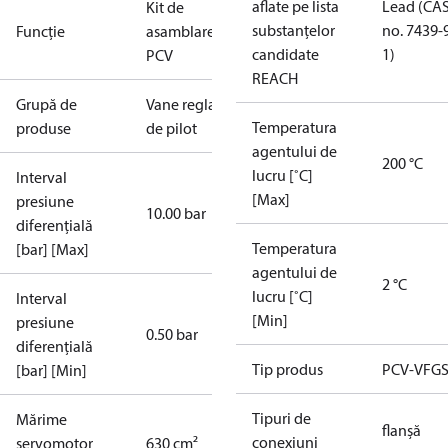
aflate pe lista
Lead (CA
Kit de
substanțelor
no. 7439-
Funcție
asamblare
candidate
1)
PCV
REACH
Grupă de
Vane reglate
Temperatura
produse
de pilot
agentului de
200 °C
lucru [˚C]
Interval
[Max]
presiune
10.00 bar
diferențială
Temperatura
[bar] [Max]
agentului de
2 °C
lucru [˚C]
Interval
[Min]
presiune
0.50 bar
diferențială
Tip produs
PCV-VFGS
[bar] [Min]
Tipuri de
Mărime
flanșă
conexiuni
servomotor
630 cm²