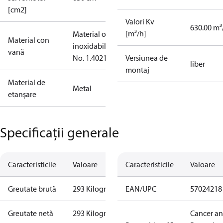
[cm2]
Valori Kv
630.00 m³
[m³/h]
Material oțel
Material con
inoxidabil
vană
No. 1.4021
Versiunea de
liber
montaj
Material de
Metal
etanșare
Specificații generale
Caracteristicile
Valoare
Caracteristicile
Valoare
Greutate brută
293 Kilogram
EAN/UPC
57024218
Greutate netă
293 Kilogram
Cancer a