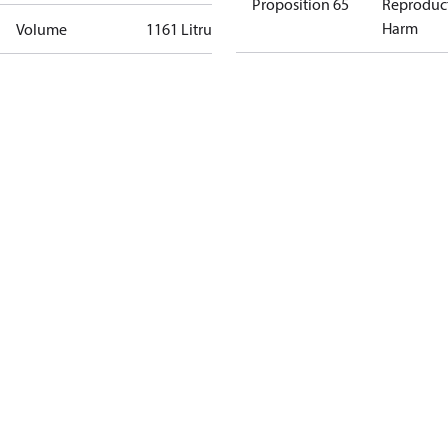
Proposition 65
Reproduc
Harm
Volume
1161 Litru