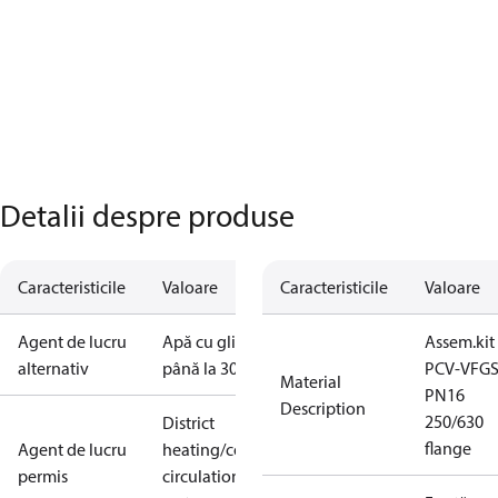
Detalii despre produse
Caracteristicile
Valoare
Caracteristicile
Valoare
Agent de lucru
Apă cu glicol
Assem.kit
alternativ
până la 30%
PCV-VFG
Material
PN16
Description
250/630
District
flange
Agent de lucru
heating/cooling
permis
circulation