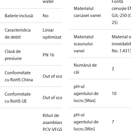
water
Fontă
Materialul
cenușie E
carcasei vanei
GJL-250 (
Baterie inclusă
No
25)
Caracteristica
Liniar
Materialul
Material o
de debit
optimizat
scaunului
inoxidabi
vanei
No. 1.431
Clasă de
PN 16
presiune
Numărul de
2
căi
Conformitate
Out of scope
cu RoHS China
pH-ul
agentului de
10
Conformitate
Out of scope
lucru [Max]
cu RoHS UE
pH-ul
Kituri de
agentului de
7
asamblare
lucru [Min]
PCV-VFGS2