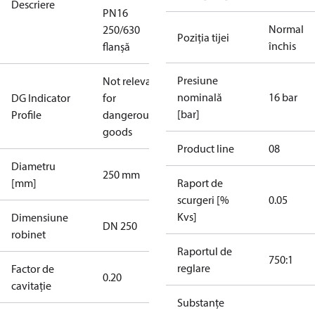
Descriere
PN16
Normal
250/630
Poziția tijei
închis
flanșă
Presiune
Not relevant
nominală
16 bar
DG Indicator
for
[bar]
Profile
dangerous
goods
Product line
08
Diametru
250 mm
[mm]
Raport de
scurgeri [%
0.05
Kvs]
Dimensiune
DN 250
robinet
Raportul de
750:1
reglare
Factor de
0.20
cavitație
Substanțe