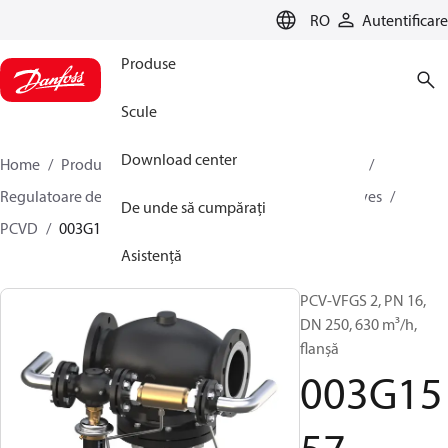
LANGUAGE
RO
Autentificare
Produse
Scule
Download center
Home
Produse
Climate Solutions pentru încălzire
Regulatoare de presiune și de debit
Pilot control valves
De unde să cumpărați
PCVD
003G1557
Asistență
PCV-VFGS 2, PN 16,
DN 250, 630 m³/h,
flanșă
003G15