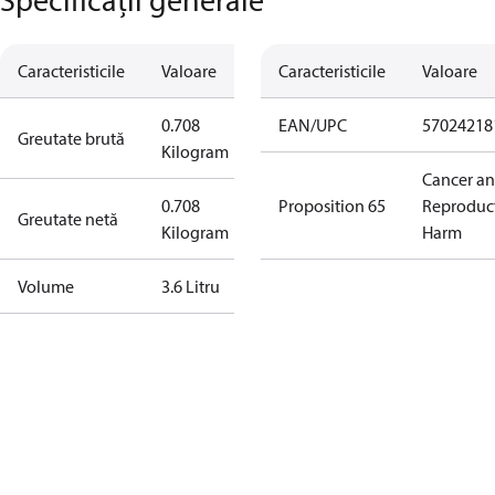
Caracteristicile
Valoare
Caracteristicile
Valoare
0.708
EAN/UPC
57024218
Greutate brută
Kilogram
Cancer a
0.708
Proposition 65
Reproduc
Greutate netă
Kilogram
Harm
Volume
3.6 Litru