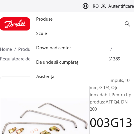
LANGUAGE
RO
Autentificare
Produse
Scule
Download center
Home
Produse
Climate Solutions pentru încălzire
Regulatoare de presiune și de debit
Accesorii
003G1389
De unde să cumpărați
Asistență
Tuburi de impuls, 10
mm, G 1/4, Oțel
inoxidabil, Pentru tip
produs: AFPQ4, DN
200
003G13