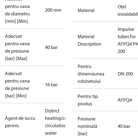
pentru vana
Oțel
200 mm
Material
de diametru
inoxidabi
[mm] [Min]
Impulse
Adecvat
Material
tubes for
pentru vana
Description
AFPQ4 P
40 bar
de presiune
200
[bar] [Max]
Pentru
Adecvat
dimensiunea
DN 200
pentru vana
robinetului
16 bar
de presiune
[bar] [Min]
Pentru tip
AFPQ4
produs
District
Agent de lucru
heating/cooling
Presiune
permis
circulation
nominală
40 bar
water
[bar]