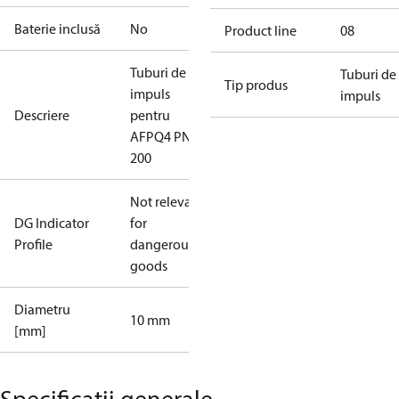
Baterie inclusă
No
Product line
08
Tuburi de
Tuburi de
Tip produs
impuls
impuls
Descriere
pentru
AFPQ4 PN40
200
Not relevant
DG Indicator
for
Profile
dangerous
goods
Diametru
10 mm
[mm]
Specificații generale