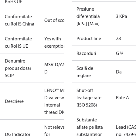
RoHS UE
Presiune
diferențială
3 KPa
Conformitate
Out of scope
[kPa] [Max]
cu RoHS China
Product line
28
Conformitate
Yes with
cu RoHS UE
exemptions
Racorduri
G ¾
Denumire
MSV-D/ASV-
produs dosar
Scală de
D
Da
SCIP
reglare
LENO™ MSV-
Shut-off
D valve with
leakage rate
Rate A
Descriere
internal
(ISO 5208)
thread DN 20
Substanțe
Not relevant
aflate pe lista
Lead (CA
DG Indicator
for
substanțelor
no. 7439-