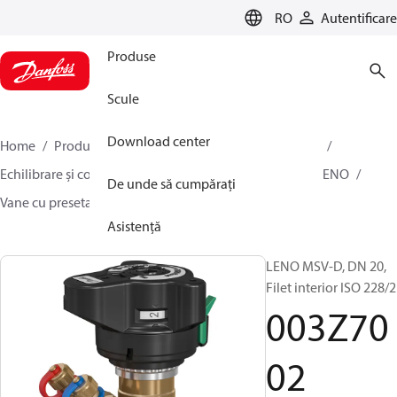
LANGUAGE
RO
Autentificare
Produse
Scule
Download center
Home
Produse
Climate Solutions pentru încălzire
Echilibrare și control hidraulic
Echilibrare statică
LENO
De unde să cumpărați
Vane cu presetare manuală LENO™ MSV-D
003Z7002
Asistență
LENO MSV-D, DN 20,
Filet interior ISO 228/2
003Z70
02