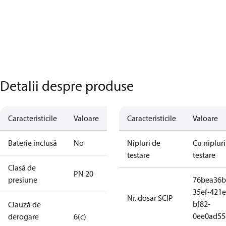
Detalii despre produse
Caracteristicile
Valoare
Caracteristicile
Valoare
Baterie inclusă
No
Nipluri de
Cu nipluri
testare
testare
Clasă de
PN 20
presiune
76bea36b
35ef-421e
Nr. dosar SCIP
bf82-
Clauză de
0ee0ad55
derogare
6(c)