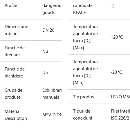
Profile
dangerous
candidate
1)
goods
REACH
Dimensiune
Temperatura
DN 20
robinet
agentului de
120 °C
lucru [˚C]
[Max]
Funcție de
Nu
drenare
Temperatura
agentului de
Funcție de
-20 °C
Da
lucru [˚C]
închidere
[Min]
Grupă de
Echilibrare
Tip produs
LENO MS
produse
manuală
Tipuri de
Filet inter
Material
MSV-D DN20
conexiuni
ISO 228/2
Description