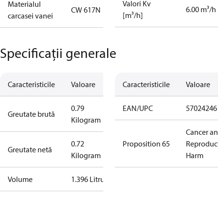
Valori Kv
Materialul
6.00 m³/h
CW 617N
[m³/h]
carcasei vanei
Specificații generale
Caracteristicile
Valoare
Caracteristicile
Valoare
0.79
EAN/UPC
57024246
Greutate brută
Kilogram
Cancer a
0.72
Proposition 65
Reproduc
Greutate netă
Kilogram
Harm
Volume
1.396 Litru