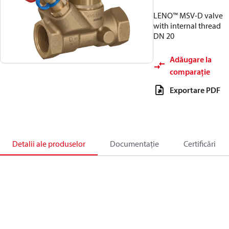
LENO™ MSV-D valve
with internal thread
DN 20
Adăugare la
comparație
Exportare PDF
Detalii ale produselor
Documentație
Certificări