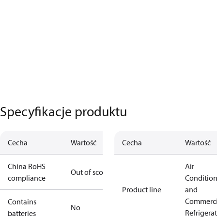
Specyfikacje produktu
Cecha
Wartość
Cecha
Wartość
China RoHS
Air
Out of scope
compliance
Conditio
Product line
and
Commerci
Contains
No
Refrigera
batteries