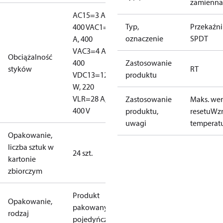
zamienna
AC15=3 A,
Typ,
Przekaźni
400 V
AC1=10
oznaczenie
SPDT
A, 400
V
AC3=4 A,
Obciążalność
400
Zastosowanie
styków
RT
V
DC13=12
produktu
W, 220
V
LR=28 A,
Zastosowanie
Maks. wer
400 V
produktu,
resetu
Wzr
uwagi
temperat
Opakowanie,
liczba sztuk w
24 szt.
kartonie
zbiorczym
Produkt
Opakowanie,
pakowany
rodzaj
pojedyńczo