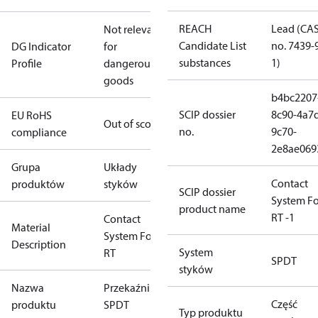
REACH
Lead (CA
Not relevant
Candidate List
no. 7439-
DG Indicator
for
substances
1)
Profile
dangerous
goods
b4bc2207
SCIP dossier
8c90-4a7
EU RoHS
Out of scope
no.
9c70-
compliance
2e8ae069
Grupa
Układy
Contact
produktów
styków
SCIP dossier
System Fo
product name
RT -1
Contact
Material
System For
Description
System
RT
SPDT
styków
Nazwa
Przekaźnik
Część
produktu
SPDT
Typ produktu