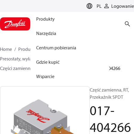
LANGUAGE
PL
Logowanie
Produkty
Narzędzia
Centrum pobierania
Home
Produkty
Sensing solutions
Presostaty, wyłączniki ciśnieniowe, termostaty
Gdzie kupić
Części zamienne i akcesoria do przełączników
017-404266
Wsparcie
Część zamienna, RT,
Przekaźnik SPDT
017-
404266