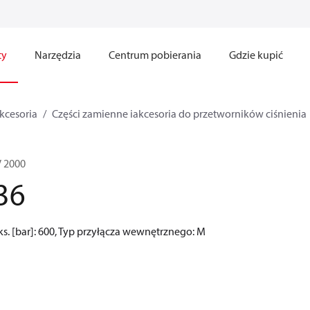
ty
Narzędzia
Centrum pobierania
Gdzie kupić
akcesoria
Części zamienne iakcesoria do przetworników ciśnienia
V 2000
36
ks. [bar]: 600, Typ przyłącza wewnętrznego: M