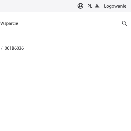
PL
Logowanie
Wsparcie
061B6036