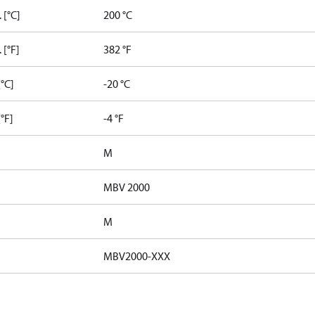
 [°C]
200 °C
 [°F]
382 °F
°C]
-20 °C
°F]
-4 °F
M
MBV 2000
M
MBV2000-XXX