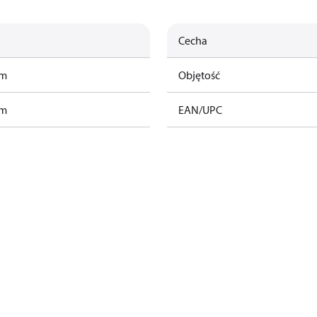
Cecha
am
Objętość
am
EAN/UPC