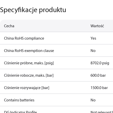
Specyfikacje produktu
Cecha
Wartość
China RoHS compliance
Yes
China RoHS exemption clause
No
Ciśnienie próbne, maks. [psig]
8702.0 psig
Ciśnienie robocze, maks. [bar]
600.0 bar
Ciśnienie rozrywające [bar]
1500.0 bar
Contains batteries
No
DG Indicator Profile
Not relevant