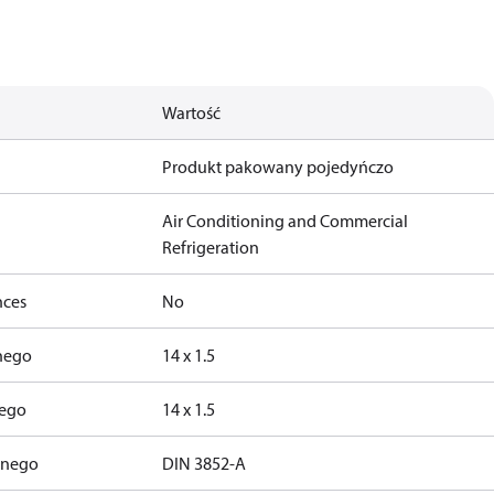
Wartość
Produkt pakowany pojedyńczo
Air Conditioning and Commercial
Refrigeration
nces
No
nego
14 x 1.5
nego
14 x 1.5
znego
DIN 3852-A