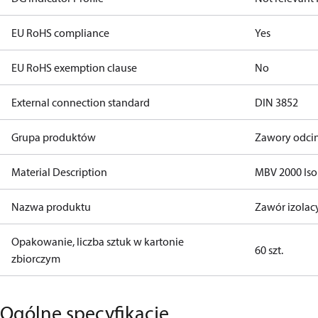
EU RoHS compliance
Yes
EU RoHS exemption clause
No
External connection standard
DIN 3852
Grupa produktów
Zawory odcin
Material Description
MBV 2000 Iso
Nazwa produktu
Zawór izolac
Opakowanie, liczba sztuk w kartonie
60 szt.
zbiorczym
Ogólne specyfikacje