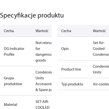
Specyfikacje produktu
Cecha
Wartość
Cecha
Wartość
Not relevant
Set Air-
DG Indicator
for
Opis
Cooled
Profile
dangerous
Condenso
goods
Condensi
Product line
Condensing
Units
Grupa
Units
produktów
Accessories
Typ produktu
Air-coole
& Spare parts
SET-AIR-
Material
COOLED