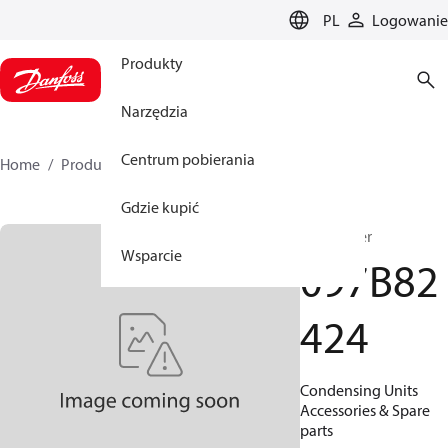
LANGUAGE
PL
Logowanie
Produkty
Narzędzia
Centrum pobierania
Home
Produkty
097B82424
Gdzie kupić
Condenser
Wsparcie
097B82
424
Condensing Units
Accessories & Spare
parts