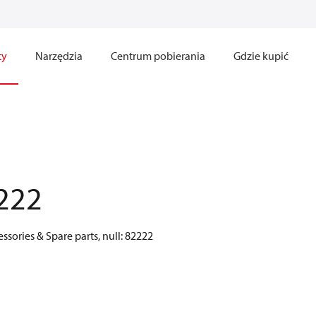
ty
Narzędzia
Centrum pobierania
Gdzie kupić
222
sories & Spare parts, null: 82222