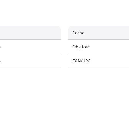
Cecha
m
Objętość
m
EAN/UPC