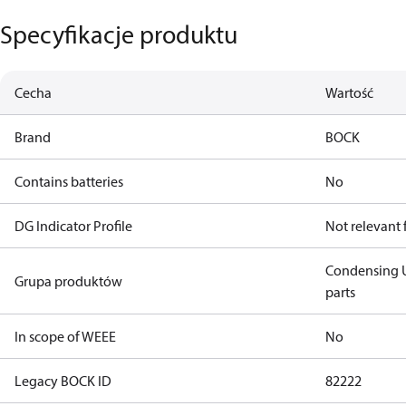
Specyfikacje produktu
Cecha
Wartość
Brand
BOCK
Contains batteries
No
DG Indicator Profile
Not relevant
Condensing U
Grupa produktów
parts
In scope of WEEE
No
Legacy BOCK ID
82222