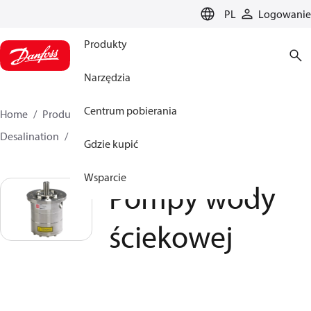
LANGUAGE
PL
Logowanie
Produkty
Narzędzia
Centrum pobierania
Home
Produkty
Pompy wysokociśnieniowe
Desalination
Pompy
Pompy wody ściekowej
Gdzie kupić
Wsparcie
Pompy wody
ściekowej