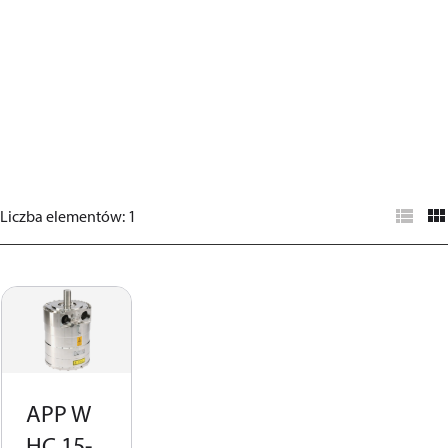
Liczba elementów
:
1
APP W
HC 15-