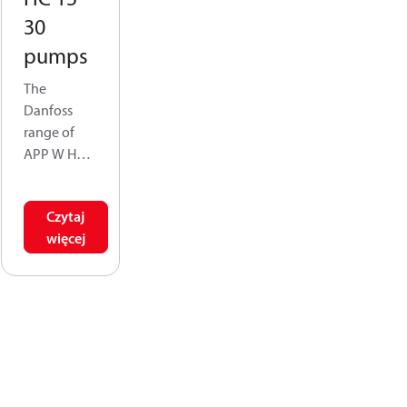
30
pumps
The
Danfoss
range of
APP W HC
high-
pressurepu
Czytaj
mps is
więcej
designed
according
to EN 809
for use in
water
application
s like: High
pressure RO,