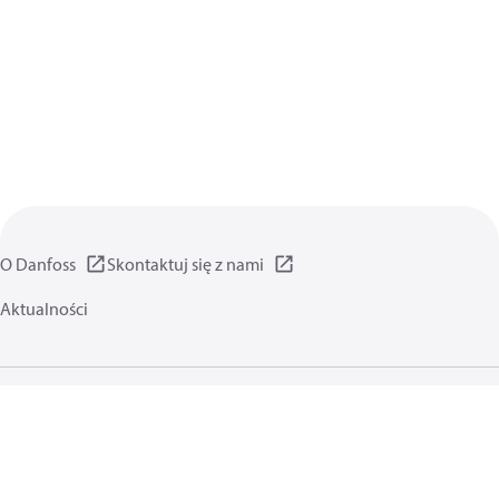
O Danfoss
Skontaktuj się z nami
Aktualności
Polityka prywatności
Warunki użytkowania
Informacje ogólne
Pliki cookie