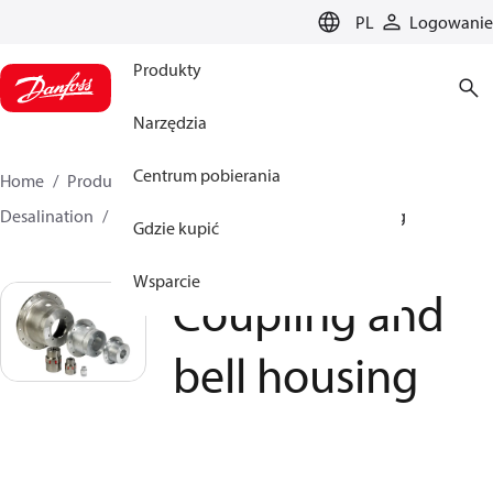
LANGUAGE
PL
Logowanie
Produkty
Narzędzia
Centrum pobierania
Home
Produkty
Pompy wysokociśnieniowe
Desalination
Akcesoria
Coupling and bell housing
Gdzie kupić
Wsparcie
Coupling and
bell housing