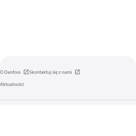
O Danfoss
Skontaktuj się z nami
Aktualności
Polityka prywatności
Warunki użytkowania
Informacje ogólne
Pliki cookie