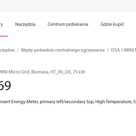
ty
Narzędzia
Centrum pobierania
Gdzie kupić
cieplne
Węzły pośrednie centralnego ogrzewania
DSA 1 MINI 
MINI Micro Grid, Biomasa, HT_IN_DE, 75 kW
69
ert Energy Meter, primary left/secondary top, High Temperature, 