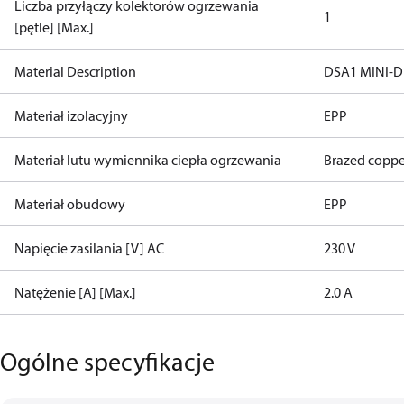
Liczba przyłączy kolektorów ogrzewania
1
[pętle] [Max.]
Material Description
DSA1 MINI-D
Materiał izolacyjny
EPP
Materiał lutu wymiennika ciepła ogrzewania
Brazed coppe
Materiał obudowy
EPP
Napięcie zasilania [V] AC
230 V
Natężenie [A] [Max.]
2.0 A
Ogólne specyfikacje