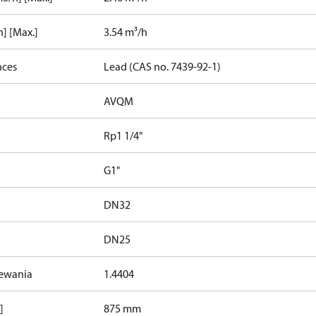
] [Max.]
3.54 m³/h
nces
Lead (CAS no. 7439-92-1)
AVQM
Rp1 1/4"
G1"
DN32
DN25
zewania
1.4404
]
875 mm