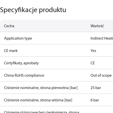
Specyfikacje produktu
Cecha
Wartość
Application type
Indirect Heat
CE mark
Yes
Certyfikaty, aprobaty
CE
China RoHS compliance
Out of scope
Ciśnienie nominalne, strona pierwotna [bar]
25 bar
Ciśnienie nominalne, strona wtórna [bar]
6 bar
Ciśnienie różnicowe bez ciepłomierza, strona