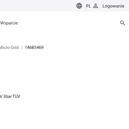
PL
Logowanie
Wsparcie
Micro Grid
146B5469
SV 3bar TÜV