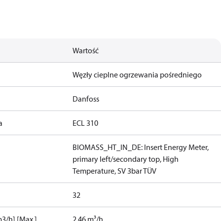
Wartość
Węzły cieplne ogrzewania pośredniego
Danfoss
a
ECL 310
BIOMASS_HT_IN_DE: Insert Energy Meter,
primary left/secondary top, High
Temperature, SV 3bar TÜV
32
3/h] [Max.]
2.46 m³/h