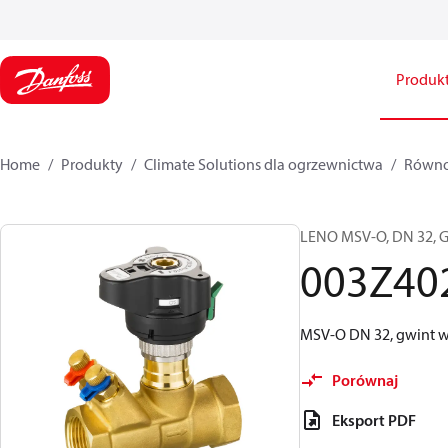
Produk
Home
Produkty
Climate Solutions dla ogrzewnictwa
Równow
LENO MSV-O, DN 32, G
003Z40
MSV-O DN 32, gwint 
Porównaj
Eksport PDF