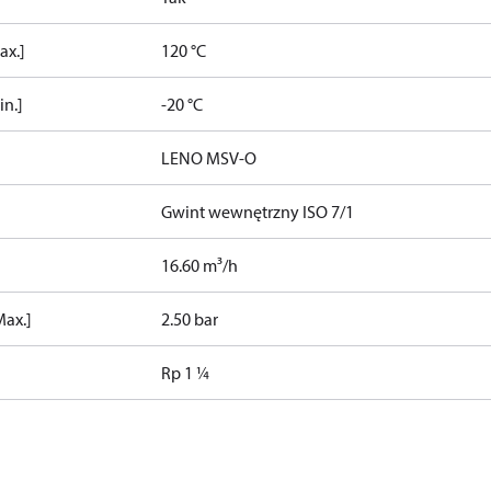
ax.]
120 °C
in.]
-20 °C
LENO MSV-O
Gwint wewnętrzny ISO 7/1
16.60 m³/h
Max.]
2.50 bar
Rp 1 ¼