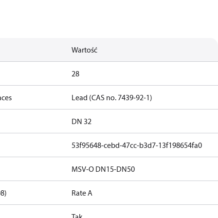
Wartość
28
nces
Lead (CAS no. 7439-92-1)
DN 32
53f95648-cebd-47cc-b3d7-13f198654fa0
MSV-O DN15-DN50
08)
Rate A
Tak