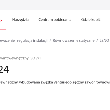
ty
Narzędzia
Centrum pobierania
Gdzie kupić
ażenie i regulacja instalacji
Równoważenie statyczne
LENO
wint wewnętrzny ISO 7/1
24
wewnętrzny, wbudowana zwężka Venturiego, ręczny zawór równow