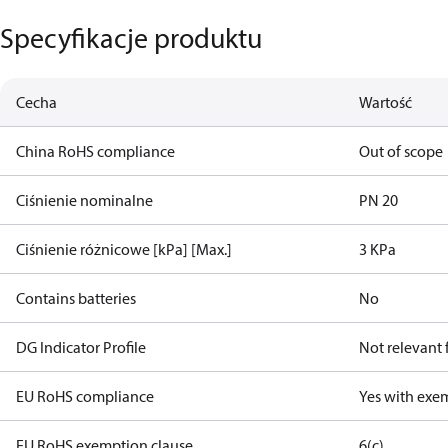
Specyfikacje produktu
Cecha
Wartość
China RoHS compliance
Out of scope
Ciśnienie nominalne
PN 20
Ciśnienie różnicowe [kPa] [Max.]
3 KPa
Contains batteries
No
DG Indicator Profile
Not relevant
EU RoHS compliance
Yes with exe
EU RoHS exemption clause
6(c)