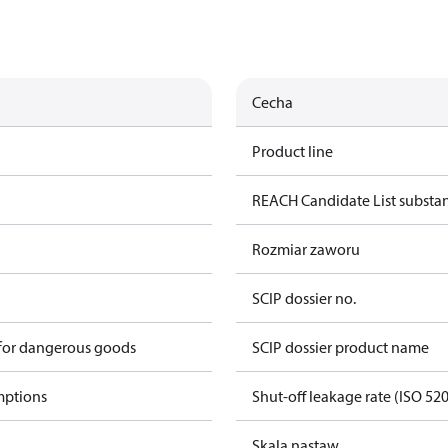
Cecha
Product line
REACH Candidate List substa
Rozmiar zaworu
SCIP dossier no.
 for dangerous goods
SCIP dossier product name
mptions
Shut-off leakage rate (ISO 52
Skala nastaw