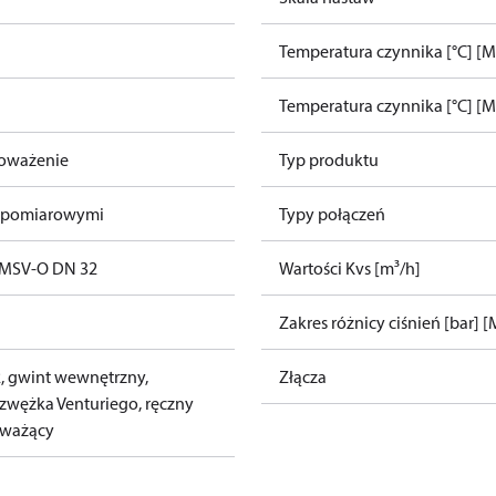
Temperatura czynnika [°C] [M
Temperatura czynnika [°C] [M
oważenie
Typ produktu
i pomiarowymi
Typy połączeń
MSV-O DN 32
Wartości Kvs [m³/h]
Zakres różnicy ciśnień [bar] [
, gwint wewnętrzny,
Złącza
wężka Venturiego, ręczny
oważący