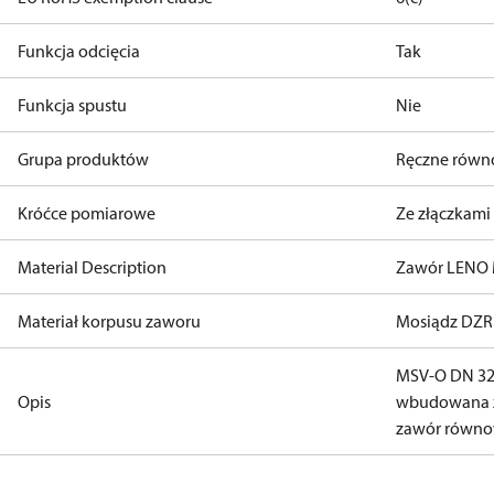
Funkcja odcięcia
Tak
Funkcja spustu
Nie
Grupa produktów
Ręczne równ
Króćce pomiarowe
Ze złączkam
Material Description
Zawór LENO 
Materiał korpusu zaworu
Mosiądz DZR
MSV-O DN 32
Opis
wbudowana z
zawór równ