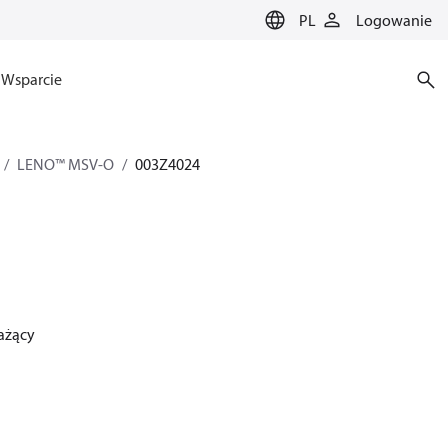
PL
Logowanie
Wsparcie
LENO™ MSV-O
003Z4024
ażący