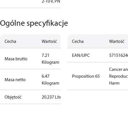
2-10 V, PN16
Ogólne specyfikacje
Cecha
Wartość
Cecha
Wartość
7.21
EAN/UPC
57151624
Masa brutto
Kilogram
Cancer a
6.47
Proposition 65
Reproduc
Masa netto
Kilogram
Harm
Objętość
20.237 Liter