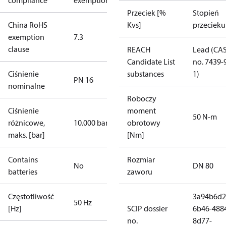
compliance
exemptions
Przeciek [%
Stopień
China RoHS
Kvs]
przecieku
exemption
7.3
clause
REACH
Lead (CA
Candidate List
no. 7439-
Ciśnienie
substances
1)
PN 16
nominalne
Roboczy
Ciśnienie
moment
50 N-m
różnicowe,
10.000 bar
obrotowy
maks. [bar]
[Nm]
Contains
Rozmiar
No
DN 80
batteries
zaworu
Częstotliwość
3a94b6d2
50 Hz
[Hz]
SCIP dossier
6b46-488
no.
8d77-