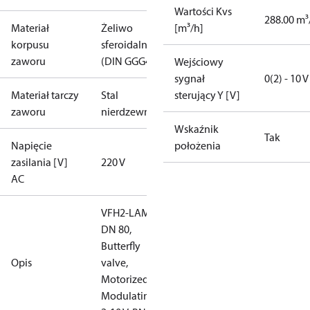
Wartości Kvs
288.00 m³
Materiał
Żeliwo
[m³/h]
korpusu
sferoidalne
zaworu
(DIN GGG40)
Wejściowy
sygnał
0(2) - 10 V
Materiał tarczy
Stal
sterujący Y [V]
zaworu
nierdzewna
Wskaźnik
Tak
Napięcie
położenia
zasilania [V]
220 V
AC
VFH2-LAM
DN 80,
Butterfly
Opis
valve,
Motorized
Modulating