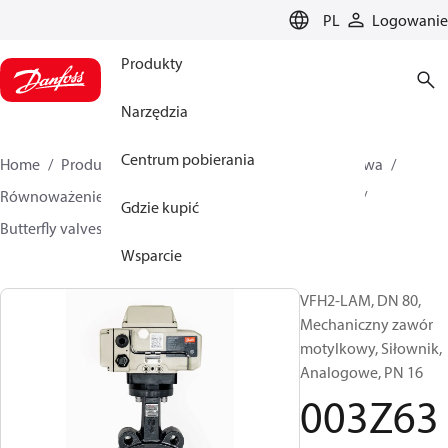
LANGUAGE
PL
Logowanie
Produkty
Narzędzia
Centrum pobierania
Home
Produkty
Climate Solutions dla ogrzewnictwa
Równoważenie i regulacja instalacji
Inne produkty
Gdzie kupić
Butterfly valves
VFH2
003Z6373
Wsparcie
VFH2-LAM, DN 80,
Mechaniczny zawór
motylkowy, Siłownik,
Analogowe, PN 16
003Z63