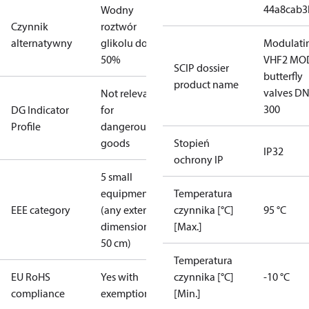
44a8cab3
Wodny
Czynnik
roztwór
alternatywny
glikolu do
Modulati
50%
VHF2 MO
SCIP dossier
butterfly
product name
valves DN
Not relevant
300
DG Indicator
for
Profile
dangerous
goods
Stopień
IP32
ochrony IP
5 small
equipment
Temperatura
EEE category
(any external
czynnika [°C]
95 °C
dimension <
[Max.]
50 cm)
Temperatura
EU RoHS
Yes with
czynnika [°C]
-10 °C
compliance
exemptions
[Min.]