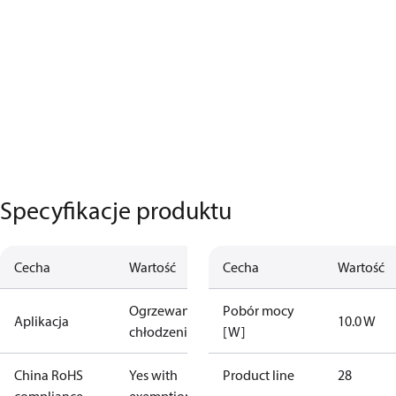
Specyfikacje produktu
Cecha
Wartość
Cecha
Wartość
Ogrzewanie i
Pobór mocy
Aplikacja
10.0 W
chłodzenie
[W]
China RoHS
Yes with
Product line
28