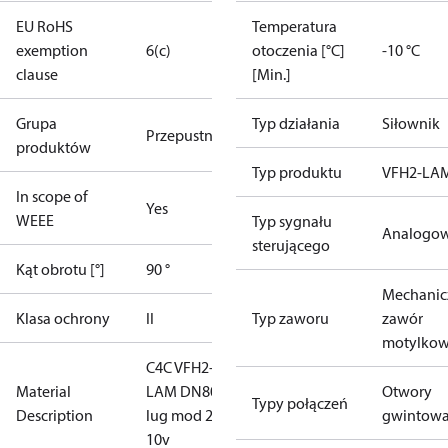
EU RoHS
Temperatura
exemption
6(c)
otoczenia [°C]
-10 °C
clause
[Min.]
Grupa
Typ działania
Siłownik
Przepustnice
produktów
Typ produktu
VFH2-LA
In scope of
Yes
WEEE
Typ sygnału
Analogo
sterującego
Kąt obrotu [°]
90 °
Mechanic
Klasa ochrony
II
Typ zaworu
zawór
motylko
C4C VFH2-
Material
LAM DN80
Otwory
Typy połączeń
Description
lug mod 2-
gwintow
10v