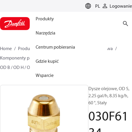
LANGUAGE
PL
Logowanie
Produkty
Narzędzia
Centrum pobierania
Home
Produkty
Climate Solutions dla ogrzewnictwa
Komponenty palników olejowych
Dysze olejowe
Gdzie kupić
OD B / OD H / OD S
030F6134
Wsparcie
Dysze olejowe, OD S,
2.25 gal/h, 8.35 kg/h,
60 °, Stały
030F61