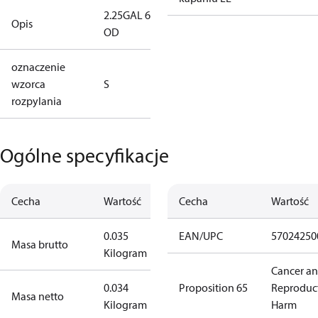
2.25GAL 60S
Opis
OD
oznaczenie
wzorca
S
rozpylania
Ogólne specyfikacje
Cecha
Wartość
Cecha
Wartość
0.035
EAN/UPC
57024250
Masa brutto
Kilogram
Cancer a
0.034
Proposition 65
Reproduc
Masa netto
Kilogram
Harm