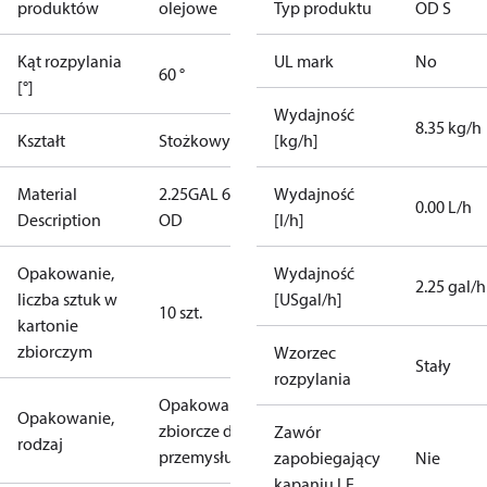
produktów
olejowe
Typ produktu
OD S
Kąt rozpylania
UL mark
No
60 °
[°]
Wydajność
8.35 kg/h
Kształt
Stożkowy
[kg/h]
Material
2.25GAL 60S
Wydajność
0.00 L/h
Description
OD
[l/h]
Opakowanie,
Wydajność
2.25 gal/h
liczba sztuk w
[USgal/h]
10 szt.
kartonie
zbiorczym
Wzorzec
Stały
rozpylania
Opakowanie
Opakowanie,
zbiorcze dla
Zawór
rodzaj
przemysłu
zapobiegający
Nie
kapaniu LE