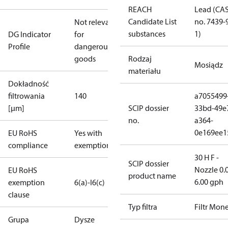
REACH
Lead (CA
Candidate List
no. 7439-
Not relevant
substances
1)
DG Indicator
for
Profile
dangerous
goods
Rodzaj
Mosiądz
materiału
Dokładność
filtrowania
140
a7055499
[µm]
SCIP dossier
33bd-49e
no.
a364-
0e169ee1
EU RoHS
Yes with
compliance
exemptions
30 H F -
SCIP dossier
Nozzle 0.
EU RoHS
product name
6.00 gph
exemption
6(a)-I
6(c)
clause
Typ filtra
Filtr Mone
Grupa
Dysze