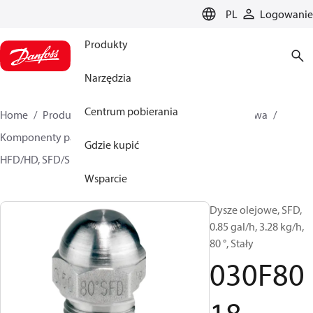
LANGUAGE
PL
Logowanie
Produkty
Narzędzia
Centrum pobierania
Home
Produkty
Climate Solutions dla ogrzewnictwa
Komponenty palników olejowych
Dysze olejowe
Gdzie kupić
HFD/HD, SFD/SD
030F8018
Wsparcie
Dysze olejowe, SFD,
0.85 gal/h, 3.28 kg/h,
80 °, Stały
030F80