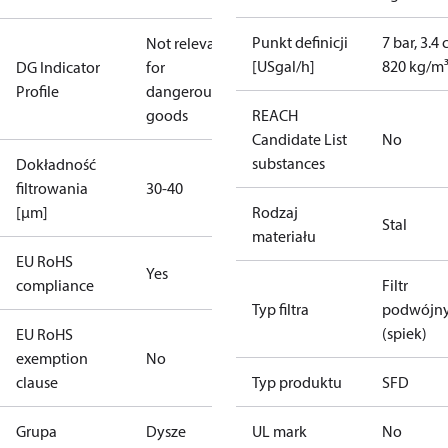
Punkt definicji
7 bar, 3.4 
Not relevant
[USgal/h]
820 kg/m
DG Indicator
for
Profile
dangerous
goods
REACH
Candidate List
No
substances
Dokładność
filtrowania
30-40
[µm]
Rodzaj
Stal
materiału
EU RoHS
Yes
compliance
Filtr
Typ filtra
podwójn
(spiek)
EU RoHS
exemption
No
clause
Typ produktu
SFD
Grupa
Dysze
UL mark
No