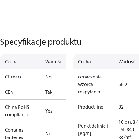
Specyfikacje produktu
Cecha
Wartość
Cecha
Wartość
CE mark
No
oznaczenie
wzorca
SFD
rozpylania
CEN
Tak
Product line
02
China RoHS
Yes
compliance
10 bar, 3.4
Punkt definicji
cSt, 840
Contains
[Kg/h]
No
kg/m³
batteries