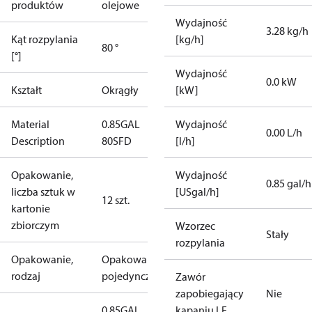
produktów
olejowe
Wydajność
3.28 kg/h
Kąt rozpylania
[kg/h]
80 °
[°]
Wydajność
0.0 kW
Kształt
Okrągły
[kW]
Material
0.85GAL
Wydajność
0.00 L/h
Description
80SFD
[l/h]
Opakowanie,
Wydajność
0.85 gal/h
liczba sztuk w
[USgal/h]
12 szt.
kartonie
zbiorczym
Wzorzec
Stały
rozpylania
Opakowanie,
Opakowanie
rodzaj
pojedyncze
Zawór
zapobiegający
Nie
0.85GAL
kapaniu LE