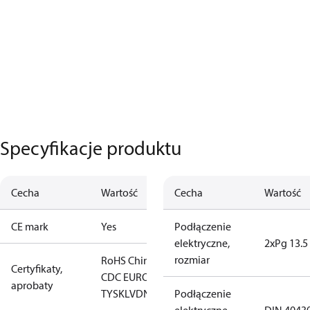
Specyfikacje produktu
Cecha
Wartość
Cecha
Wartość
CE mark
Yes
Podłączenie
elektryczne,
2xPg 13.5
rozmiar
RoHS Chiny
CCC
CE
EAC
LLC
Certyfikaty,
CDC EURO-
aprobaty
TYSK
LVD
NKK
RMRS
Podłączenie
RoHS
TYSK