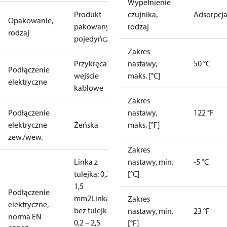
Wypełnienie
Produkt
czujnika,
Adsorpcj
Opakowanie,
pakowany
rodzaj
rodzaj
pojedyńczo
Zakres
Przykręcane
nastawy,
50 °C
Podłączenie
wejście
maks. [°C]
elektryczne
kablowe
Zakres
Podłączenie
nastawy,
122 °F
elektryczne
Żeńska
maks. [°F]
zew./wew.
Zakres
Linka z
nastawy, min.
-5 °C
tulejką: 0,2 –
[°C]
1,5
Podłączenie
mm2
Linka,
Zakres
elektryczne,
bez tulejki:
nastawy, min.
23 °F
norma EN
0,2 – 2,5
[°F]