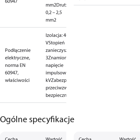
60947
mm2
Drut:
0,2 – 2,5
mm2
Izolacja: 400
V
Stopień
Podłączenie
zanieczyszczenia:
elektryczne,
3
Znamionowe
norma EN
napięcie
60947,
impulsowe: 4
właściwości
kV
Zabezpieczenie
przeciwzwarciowe,
bezpiecznik: 10 A
Ogólne specyfikacje
Cecha
Wartość
Cecha
Wartość