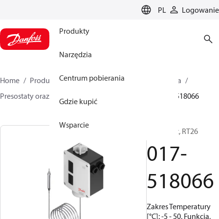
LANGUAGE
PL
Logowanie
Produkty
Narzędzia
Centrum pobierania
Home
Produkty
Climate Solutions dla chłodnictwa
Presostaty oraz termostaty
Termostaty
RT
017-518066
Gdzie kupić
Wsparcie
Termostat, RT26
017-
518066
Zakres Temperatury
[°C]: -5 - 50, Funkcja,