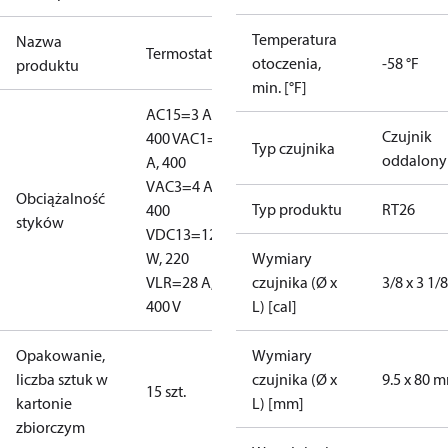
Temperatura
Nazwa
Termostat
otoczenia,
-58 °F
produktu
min. [°F]
AC15=3 A,
Czujnik
400 V
AC1=10
Typ czujnika
oddalony
A, 400
V
AC3=4 A,
Obciążalność
Typ produktu
RT26
400
styków
V
DC13=12
W, 220
Wymiary
V
LR=28 A,
czujnika (Ø x
3/8 x 3 1/8
400 V
L) [cal]
Opakowanie,
Wymiary
liczba sztuk w
czujnika (Ø x
9.5 x 80 
15 szt.
kartonie
L) [mm]
zbiorczym