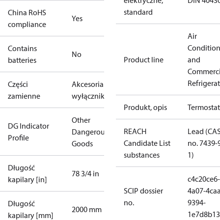
elektryczne,
DIN 4043
standard
China RoHS
Yes
compliance
Air
Conditio
Contains
No
Product line
and
batteries
Commerci
Refrigera
Części
Akcesoria do
zamienne
wyłączników
Produkt, opis
Termostat
Other
DG Indicator
REACH
Lead (CA
Dangerous
Profile
Candidate List
no. 7439-
Goods
substances
1)
Długość
78 3/4 in
c4c20ce6-
kapilary [in]
SCIP dossier
4a07-4caa
no.
9394-
Długość
2000 mm
1e7d8b13
kapilary [mm]