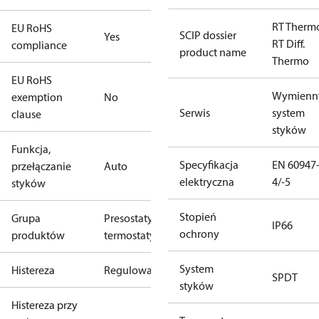
RT Therm
EU RoHS
SCIP dossier
Yes
RT Diff.
compliance
product name
Thermo
EU RoHS
Wymienn
exemption
No
Serwis
system
clause
styków
Funkcja,
Specyfikacja
EN 60947
przełączanie
Auto
elektryczna
4/-5
styków
Stopień
Grupa
Presostaty i
IP66
ochrony
produktów
termostaty
System
Histereza
Regulowana
SPDT
styków
Histereza przy