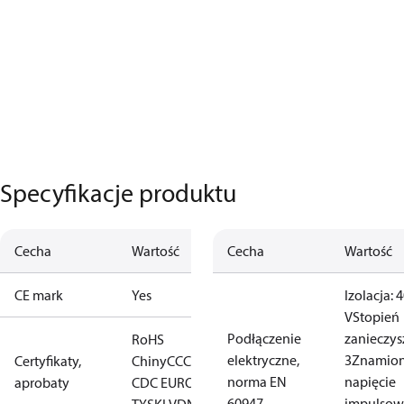
Specyfikacje produktu
Cecha
Wartość
Cecha
Wartość
CE mark
Yes
Izolacja: 
V
Stopień
Podłączenie
zanieczys
RoHS
elektryczne,
3
Znamio
Certyfikaty,
Chiny
CCC
CE
CMIM
EAC
GL
LLC
norma EN
napięcie
aprobaty
CDC EURO-
60947,
impulsowe