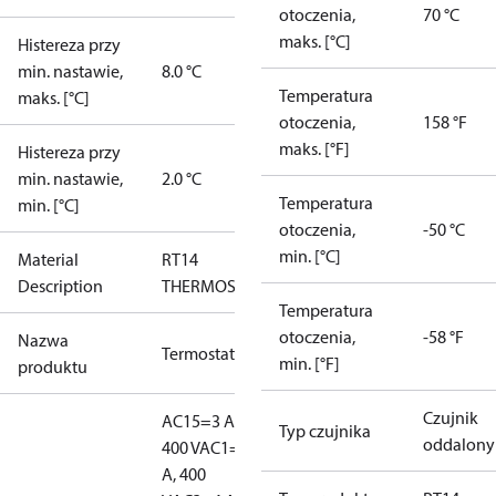
otoczenia,
70 °C
maks. [°C]
Histereza przy
min. nastawie,
8.0 °C
Temperatura
maks. [°C]
otoczenia,
158 °F
maks. [°F]
Histereza przy
min. nastawie,
2.0 °C
Temperatura
min. [°C]
otoczenia,
-50 °C
min. [°C]
Material
RT14
Description
THERMOSTAT
Temperatura
otoczenia,
-58 °F
Nazwa
Termostat
min. [°F]
produktu
Czujnik
AC15=3 A,
Typ czujnika
oddalony
400 V
AC1=10
A, 400