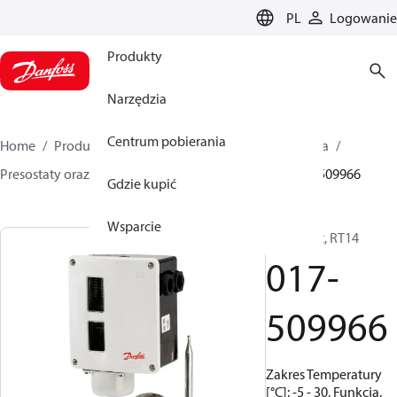
LANGUAGE
PL
Logowanie
Produkty
Narzędzia
Centrum pobierania
Home
Produkty
Climate Solutions dla chłodnictwa
Presostaty oraz termostaty
Termostaty
RT
017-509966
Gdzie kupić
Wsparcie
Termostat, RT14
017-
509966
Zakres Temperatury
[°C]: -5 - 30, Funkcja,