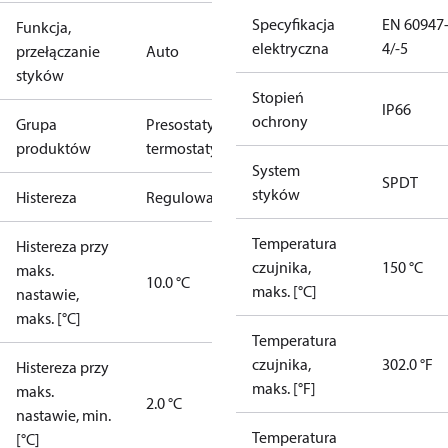
Specyfikacja
EN 60947
Funkcja,
elektryczna
4/-5
przełączanie
Auto
styków
Stopień
IP66
ochrony
Grupa
Presostaty i
produktów
termostaty
System
SPDT
styków
Histereza
Regulowana
Temperatura
Histereza przy
czujnika,
150 °C
maks.
10.0 °C
maks. [°C]
nastawie,
maks. [°C]
Temperatura
czujnika,
302.0 °F
Histereza przy
maks. [°F]
maks.
2.0 °C
nastawie, min.
Temperatura
[°C]