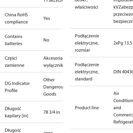
TYSK
LVD
NKK
RMRS
RoHS
TYSK
właściwości
kV
Zabezp
przeciwz
China RoHS
Yes
bezpieczn
compliance
Podłączenie
Contains
No
elektryczne,
2xPg 13.5
batteries
rozmiar
Części
Akcesoria do
Podłączenie
zamienne
wyłączników
elektryczne,
DIN 4043
standard
Other
DG Indicator
Dangerous
Profile
Air
Goods
Conditio
Product line
and
Długość
78 3/4 in
Commerci
kapilary [in]
Refrigera
Długość