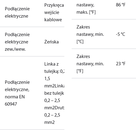
nastawy,
86 °F
Przykręcane
Podłączenie
maks. [°F]
wejście
elektryczne
kablowe
Zakres
nastawy, min.
-5 °C
Podłączenie
[°C]
elektryczne
Żeńska
zew./wew.
Zakres
nastawy, min.
23 °F
Linka z
[°F]
tulejką: 0,2 –
1,5
Podłączenie
mm2
Linka,
elektryczne,
bez tulejki:
norma EN
0,2 – 2,5
60947
mm2
Drut:
0,2 – 2,5
mm2