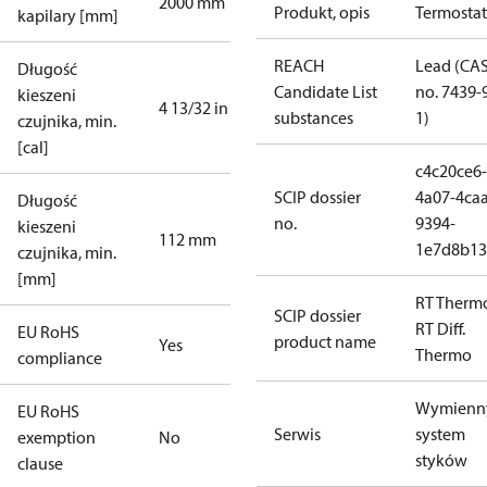
2000 mm
Produkt, opis
Termostat
kapilary [mm]
REACH
Lead (CA
Długość
Candidate List
no. 7439-
kieszeni
4 13/32 in
substances
1)
czujnika, min.
[cal]
c4c20ce6-
SCIP dossier
4a07-4caa
Długość
no.
9394-
kieszeni
112 mm
1e7d8b13
czujnika, min.
[mm]
RT Therm
SCIP dossier
RT Diff.
EU RoHS
product name
Yes
Thermo
compliance
Wymienn
EU RoHS
Serwis
system
exemption
No
styków
clause