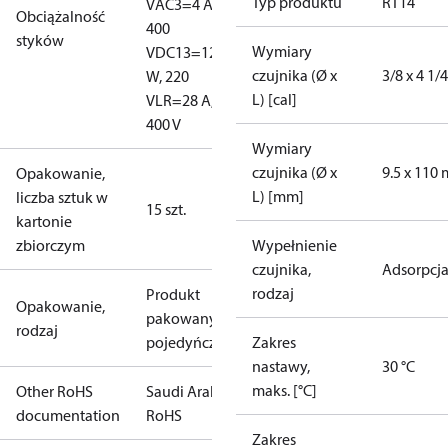
Typ produktu
RT14
V
AC3=4 A,
Obciążalność
400
styków
Wymiary
V
DC13=12
czujnika (Ø x
3/8 x 4 1/4
W, 220
L) [cal]
V
LR=28 A,
400 V
Wymiary
czujnika (Ø x
9.5 x 110
Opakowanie,
L) [mm]
liczba sztuk w
15 szt.
kartonie
zbiorczym
Wypełnienie
czujnika,
Adsorpcj
rodzaj
Produkt
Opakowanie,
pakowany
rodzaj
pojedyńczo
Zakres
nastawy,
30 °C
maks. [°C]
Other RoHS
Saudi Arabia
documentation
RoHS
Zakres