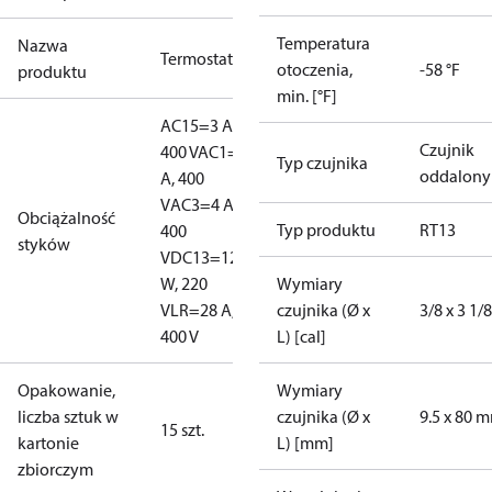
Temperatura
Nazwa
Termostat
otoczenia,
-58 °F
produktu
min. [°F]
AC15=3 A,
Czujnik
400 V
AC1=10
Typ czujnika
oddalony
A, 400
V
AC3=4 A,
Obciążalność
Typ produktu
RT13
400
styków
V
DC13=12
W, 220
Wymiary
V
LR=28 A,
czujnika (Ø x
3/8 x 3 1/8
400 V
L) [cal]
Opakowanie,
Wymiary
liczba sztuk w
czujnika (Ø x
9.5 x 80 
15 szt.
kartonie
L) [mm]
zbiorczym