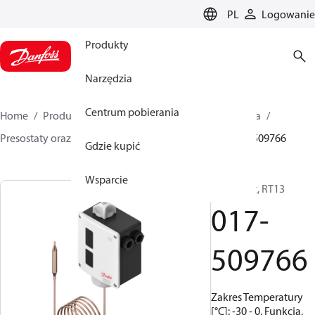
LANGUAGE
PL
Logowanie
Produkty
Narzędzia
Centrum pobierania
Home
Produkty
Climate Solutions dla chłodnictwa
Presostaty oraz termostaty
Termostaty
RT
017-509766
Gdzie kupić
Wsparcie
Termostat, RT13
017-
509766
Zakres Temperatury
[°C]: -30 - 0, Funkcja,