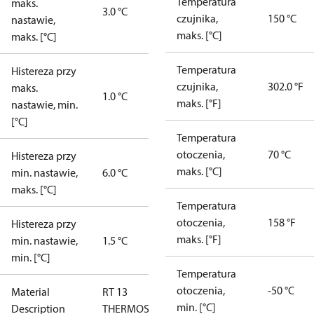
Temperatura
maks.
3.0 °C
czujnika,
150 °C
nastawie,
maks. [°C]
maks. [°C]
Temperatura
Histereza przy
czujnika,
302.0 °F
maks.
1.0 °C
maks. [°F]
nastawie, min.
[°C]
Temperatura
otoczenia,
70 °C
Histereza przy
maks. [°C]
min. nastawie,
6.0 °C
maks. [°C]
Temperatura
otoczenia,
158 °F
Histereza przy
maks. [°F]
min. nastawie,
1.5 °C
min. [°C]
Temperatura
otoczenia,
-50 °C
Material
RT 13
min. [°C]
Description
THERMOSTAT