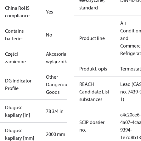
elektryczne,
DIN 4043
standard
China RoHS
Yes
compliance
Air
Conditio
Contains
No
Product line
and
batteries
Commerci
Refrigera
Części
Akcesoria do
zamienne
wyłączników
Produkt, opis
Termostat
Other
DG Indicator
REACH
Lead (CA
Dangerous
Profile
Candidate List
no. 7439-
Goods
substances
1)
Długość
78 3/4 in
c4c20ce6-
kapilary [in]
SCIP dossier
4a07-4caa
no.
9394-
Długość
2000 mm
1e7d8b13
kapilary [mm]