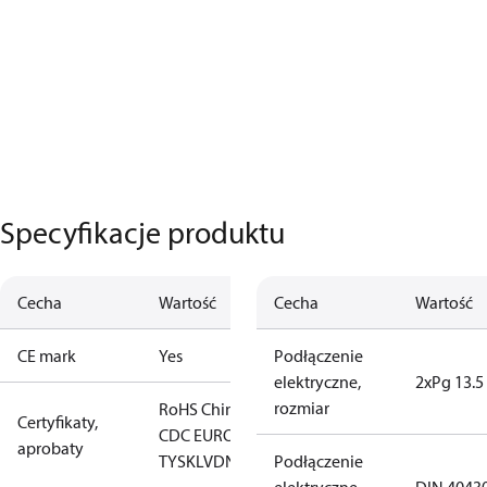
Specyfikacje produktu
Cecha
Wartość
Cecha
Wartość
CE mark
Yes
Podłączenie
elektryczne,
2xPg 13.5
rozmiar
RoHS Chiny
CCC
CE
EAC
GL
LLC
Certyfikaty,
CDC EURO-
aprobaty
TYSK
LVD
NKK
RMRS
Podłączenie
RoHS
TYSK