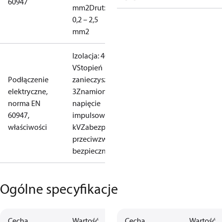
60947
mm2
Drut:
0,2 – 2,5
mm2
Izolacja: 400
V
Stopień
Podłączenie
zanieczyszczenia:
elektryczne,
3
Znamionowe
norma EN
napięcie
60947,
impulsowe: 4
właściwości
kV
Zabezpieczenie
przeciwzwarciowe,
bezpiecznik: 10 A
Ogólne specyfikacje
Cecha
Wartość
Cecha
Wartość