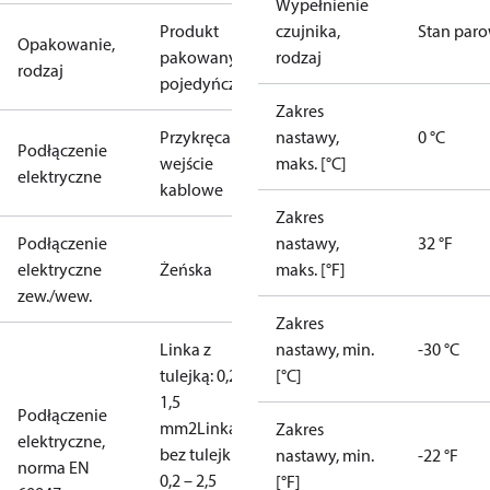
Wypełnienie
Produkt
czujnika,
Stan par
Opakowanie,
pakowany
rodzaj
rodzaj
pojedyńczo
Zakres
Przykręcane
nastawy,
0 °C
Podłączenie
wejście
maks. [°C]
elektryczne
kablowe
Zakres
Podłączenie
nastawy,
32 °F
elektryczne
Żeńska
maks. [°F]
zew./wew.
Zakres
Linka z
nastawy, min.
-30 °C
tulejką: 0,2 –
[°C]
1,5
Podłączenie
mm2
Linka,
Zakres
elektryczne,
bez tulejki:
nastawy, min.
-22 °F
norma EN
0,2 – 2,5
[°F]