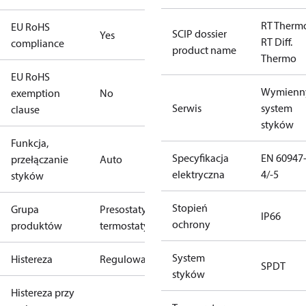
RT Therm
EU RoHS
SCIP dossier
Yes
RT Diff.
compliance
product name
Thermo
EU RoHS
Wymienn
exemption
No
Serwis
system
clause
styków
Funkcja,
Specyfikacja
EN 60947
przełączanie
Auto
elektryczna
4/-5
styków
Stopień
Grupa
Presostaty i
IP66
ochrony
produktów
termostaty
System
Histereza
Regulowana
SPDT
styków
Histereza przy