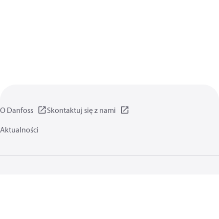
O Danfoss
Skontaktuj się z nami
Aktualności
Polityka prywatności
Warunki użytkowania
Informacje ogólne
Pliki cookie