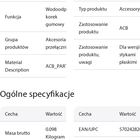
Typ produktu
Accessory
Wodoodporny
Funkcja
korek
gumowy
Zastosowanie
ACB
produktu
Grupa
Akcesoria do
produktów
przełączników
Zastosowanie
Dla wersji
produktu,
stykami
uwagi
płaskimi
Material
ACB_PARTS
Description
Ogólne specyfikacje
Cecha
Wartość
Cecha
Wartość
0.098
EAN/UPC
57024282
Masa brutto
Kilogram