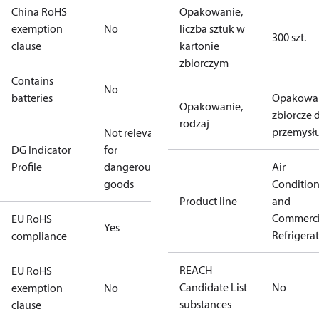
China RoHS
Opakowanie,
exemption
No
liczba sztuk w
300 szt.
clause
kartonie
zbiorczym
Contains
No
batteries
Opakowa
Opakowanie,
zbiorcze 
rodzaj
przemysł
Not relevant
DG Indicator
for
Profile
dangerous
Air
goods
Conditio
Product line
and
Commerci
EU RoHS
Yes
Refrigera
compliance
REACH
EU RoHS
Candidate List
No
exemption
No
substances
clause