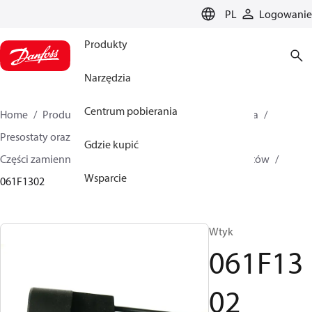
LANGUAGE
PL
Logowanie
Produkty
Narzędzia
Centrum pobierania
Home
Produkty
Climate Solutions dla chłodnictwa
Presostaty oraz termostaty
Gdzie kupić
Części zamienne i akcesoria dla presostatów i termostatów
Wsparcie
061F1302
Wtyk
061F13
02