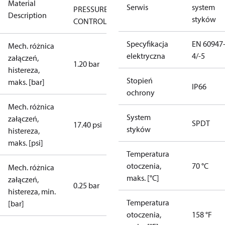
Material
Serwis
system
PRESSURE
Description
styków
CONTROL
Specyfikacja
EN 60947
Mech. różnica
elektryczna
4/-5
załączeń,
1.20 bar
histereza,
Stopień
maks. [bar]
IP66
ochrony
Mech. różnica
System
załączeń,
SPDT
17.40 psi
styków
histereza,
maks. [psi]
Temperatura
otoczenia,
70 °C
Mech. różnica
maks. [°C]
załączeń,
0.25 bar
histereza, min.
Temperatura
[bar]
otoczenia,
158 °F