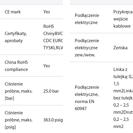
CE mark
Yes
Przykręc
Podłączenie
wejście
elektryczne
kablowe
RoHS
Certyfikaty,
Chiny
BV
CCC
CE
DNV
EAC
GL
KR
LLC
aprobaty
CDC EURO-
Podłączenie
TYSK
LR
LVD
NKK
elektryczne
RINA
RMRS
RoHS
TYSK
Żeńska
zew./wew.
China RoHS
Yes
compliance
Linka z
tulejką: 0,
1,5
Ciśnienie
Podłączenie
mm2
Link
próbne, maks.
25.0 bar
elektryczne,
bez tulejki
[bar]
norma EN
0,2 – 2,5
60947
mm2
Drut
Ciśnienie
0,2 – 2,5
próbne, maks.
363.0 psig
mm2
[psig]