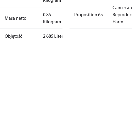
Kilogram
Cancer a
0.85
Proposition 65
Reproduc
Masa netto
Kilogram
Harm
Objętość
2.685 Liter