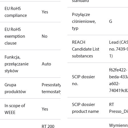
standard
EU RoHS
Yes
Przyłącze
compliance
ciśnieniowe,
G
typ
EU RoHS
exemption
No
REACH
Lead (CA
clause
Candidate List
no. 7439-
substances
1)
Funkcja,
przełączanie
Auto
f62fe422-
styków
SCIP dossier
beda-433
no.
a602-
Grupa
Presostaty i
740419c8
produktów
termostaty
SCIP dossier
RT
In scope of
Yes
product name
Presso_Di
WEEE
Wymienn
RT 200