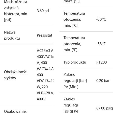
maks. [°F]
Mech. różnica
załączeń,
3.60 psi
Temperatura
histereza, min.
otoczenia,
-50 °C
[psi]
min. [°C]
Nazwa
Presostat
Temperatura
produktu
otoczenia,
-58 °F
min. [°F]
AC15=3 A,
400 V
AC1=10
Typ produktu
RT200
A, 400
V
AC3=4 A,
Obciążalność
Zakres
400
styków
regulacji [bar]
0.20 bar
V
DC13=12
Pe [Min.]
W, 220
V
LR=28 A,
400 V
Zakres
regulacji
87.00 psig
[psig] Pe
Opakowanie,