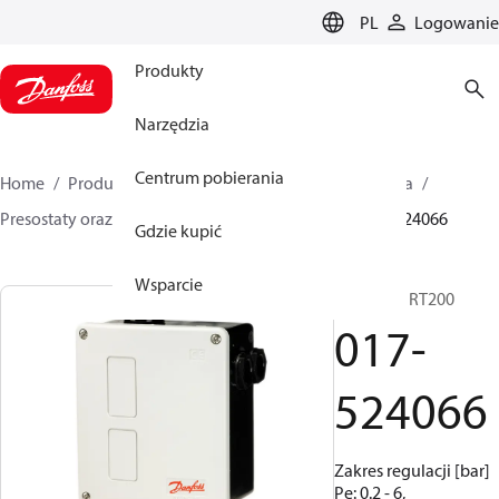
LANGUAGE
PL
Logowanie
Produkty
Narzędzia
Centrum pobierania
Home
Produkty
Climate Solutions dla chłodnictwa
Presostaty oraz termostaty
Presostaty
RT
017-524066
Gdzie kupić
Wsparcie
Presostat, RT200
017-
524066
Zakres regulacji [bar]
Pe: 0.2 - 6,