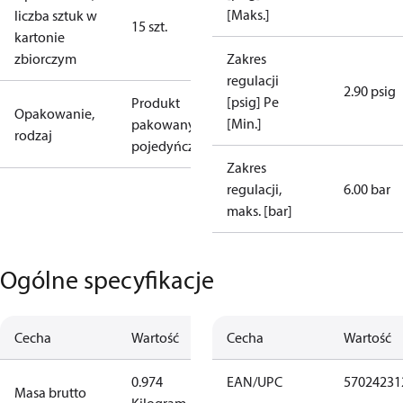
[Maks.]
liczba sztuk w
15 szt.
kartonie
zbiorczym
Zakres
regulacji
2.90 psig
[psig] Pe
Produkt
Opakowanie,
[Min.]
pakowany
rodzaj
pojedyńczo
Zakres
regulacji,
6.00 bar
maks. [bar]
Ogólne specyfikacje
Cecha
Wartość
Cecha
Wartość
0.974
EAN/UPC
57024231
Masa brutto