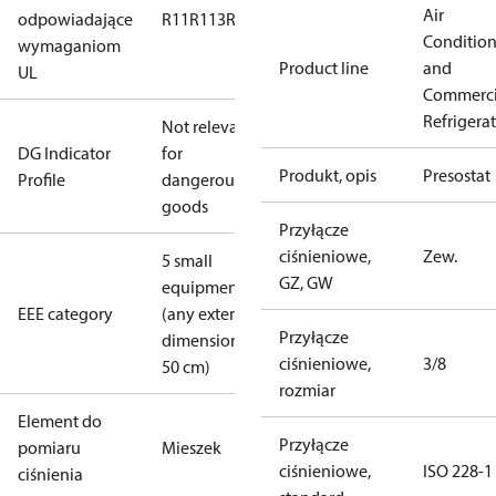
Air
odpowiadające
R11
R113
R12
R124
R134a
R22
R404A
R407A
R407
Conditio
wymaganiom
Product line
and
UL
Commerci
Refrigera
Not relevant
DG Indicator
for
Produkt, opis
Presostat
Profile
dangerous
goods
Przyłącze
ciśnieniowe,
Zew.
5 small
GZ, GW
equipment
EEE category
(any external
Przyłącze
dimension <
ciśnieniowe,
3/8
50 cm)
rozmiar
Element do
Przyłącze
pomiaru
Mieszek
ciśnieniowe,
ISO 228-1
ciśnienia