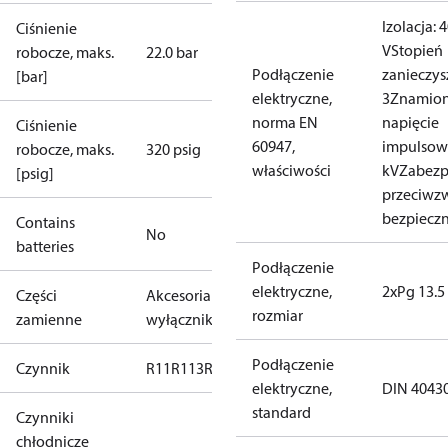
Izolacja: 
Ciśnienie
V
Stopień
robocze, maks.
22.0 bar
Podłączenie
zanieczys
[bar]
elektryczne,
3
Znamio
norma EN
napięcie
Ciśnienie
60947,
impulsowe
robocze, maks.
320 psig
właściwości
kV
Zabezp
[psig]
przeciwz
bezpieczn
Contains
No
batteries
Podłączenie
elektryczne,
2xPg 13.5
Części
Akcesoria do
rozmiar
zamienne
wyłączników
Podłączenie
Czynnik
R11
R113
R12
R124
R134a
R22
R404A
R407A
R407
elektryczne,
DIN 4043
standard
Czynniki
chłodnicze