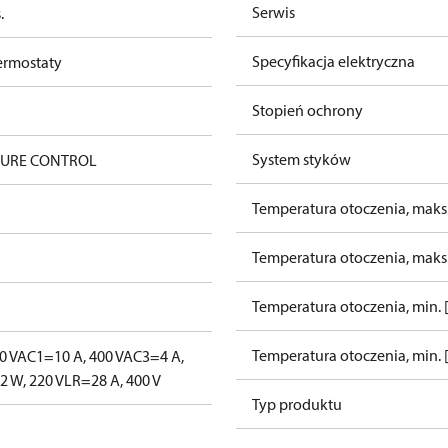
Serwis
.
Specyfikacja elektryczna
termostaty
Stopień ochrony
System styków
SSURE CONTROL
Temperatura otoczenia, maks.
Temperatura otoczenia, maks.
Temperatura otoczenia, min. [
Temperatura otoczenia, min. [
0 V
AC1=10 A, 400 V
AC3=4 A,
 W, 220 V
LR=28 A, 400 V
Typ produktu