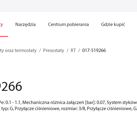
ty
Narzędzia
Centrum pobierania
Gdzie kupić
ty oraz termostaty
Presostaty
RT
017-519266
9266
 Pe: 0.1 - 1.1, Mechaniczna różnica załączeń [bar]: 0.07, System stykó
 typ: G, Przyłącze ciśnieniowe, rozmiar: 3/8, Przyłącze ciśnieniowe, 