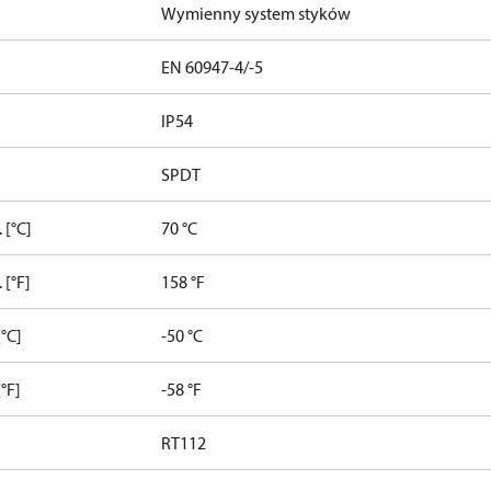
Wymienny system styków
EN 60947-4/-5
IP54
SPDT
 [°C]
70 °C
 [°F]
158 °F
°C]
-50 °C
°F]
-58 °F
RT112