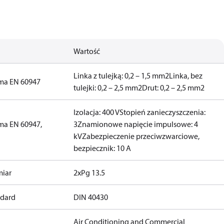
Wartość
Linka z tulejką: 0,2 – 1,5 mm2
Linka, bez
rma EN 60947
tulejki: 0,2 – 2,5 mm2
Drut: 0,2 – 2,5 mm2
Izolacja: 400 V
Stopień zanieczyszczenia:
ma EN 60947,
3
Znamionowe napięcie impulsowe: 4
kV
Zabezpieczenie przeciwzwarciowe,
bezpiecznik: 10 A
miar
2xPg 13.5
ndard
DIN 40430
Air Conditioning and Commercial