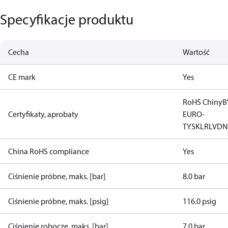
Specyfikacje produktu
Cecha
Wartość
CE mark
Yes
RoHS Chiny
B
Certyfikaty, aprobaty
EURO-
TYSK
LR
LVD
N
China RoHS compliance
Yes
Ciśnienie próbne, maks. [bar]
8.0 bar
Ciśnienie próbne, maks. [psig]
116.0 psig
Ciśnienie robocze, maks. [bar]
7.0 bar