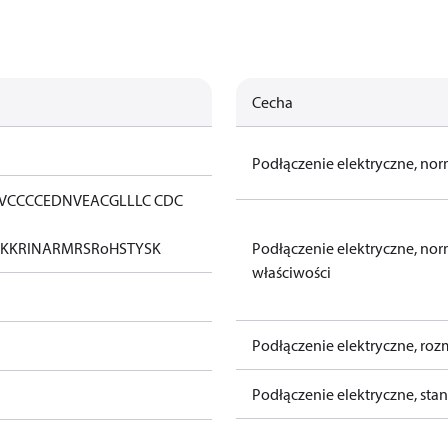
Cecha
Podłączenie elektryczne, no
V
CCC
CE
DNV
EAC
GL
LLC CDC
KK
RINA
RMRS
RoHS
TYSK
Podłączenie elektryczne, nor
właściwości
Podłączenie elektryczne, roz
Podłączenie elektryczne, sta