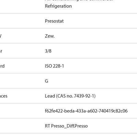
Refrigeration
Presostat
W
Zew.
ar
3/8
ard
ISO 228-1
G
nces
Lead (CAS no. 7439-92-1)
f62fe422-beda-433a-a602-740419c82c06
RT Presso_Diff.Presso