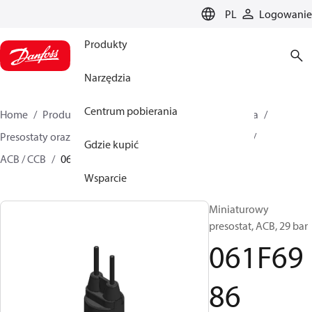
LANGUAGE
PL
Logowanie
Produkty
Narzędzia
Centrum pobierania
Home
Produkty
Climate Solutions dla chłodnictwa
Presostaty oraz termostaty
Presostaty miniaturowe
Gdzie kupić
ACB / CCB
061F6986
Wsparcie
Miniaturowy
presostat, ACB, 29 bar
061F69
86