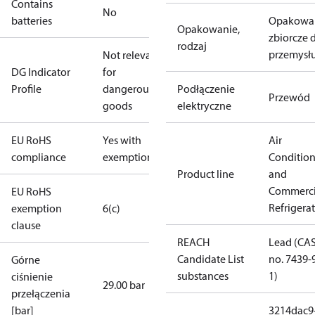
Contains
No
batteries
Opakowa
Opakowanie,
zbiorcze 
rodzaj
przemysł
Not relevant
DG Indicator
for
Profile
dangerous
Podłączenie
Przewód
goods
elektryczne
EU RoHS
Yes with
Air
compliance
exemptions
Conditio
Product line
and
Commerci
EU RoHS
Refrigera
exemption
6(c)
clause
REACH
Lead (CA
Candidate List
no. 7439-
Górne
substances
1)
ciśnienie
29.00 bar
przełączenia
[bar]
3214dac9