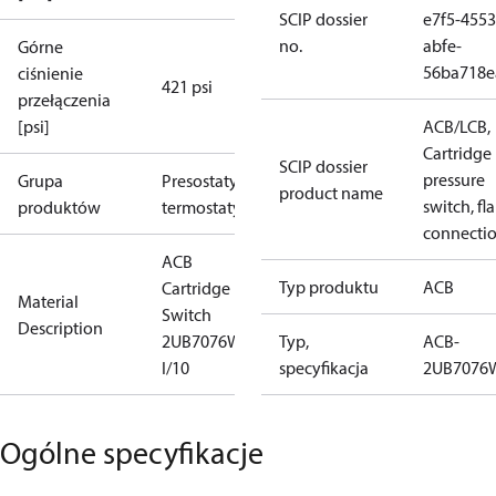
SCIP dossier
e7f5-4553
no.
abfe-
Górne
56ba718e
ciśnienie
421 psi
przełączenia
[psi]
ACB/LCB,
Cartridge
SCIP dossier
pressure
Grupa
Presostaty i
product name
switch, fla
produktów
termostaty
connecti
ACB
Typ produktu
ACB
Cartridge
Material
Switch
Description
2UB7076W
Typ,
ACB-
I/10
specyfikacja
2UB7076
Ogólne specyfikacje