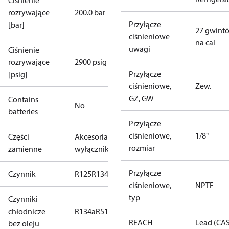
Ciśnienie
rozrywające
200.0 bar
Przyłącze
[bar]
27 gwint
ciśnieniowe
na cal
uwagi
Ciśnienie
rozrywające
2900 psig
Przyłącze
[psig]
ciśnieniowe,
Zew.
GZ, GW
Contains
No
batteries
Przyłącze
ciśnieniowe,
1/8"
Części
Akcesoria do
rozmiar
zamienne
wyłączników
Przyłącze
Czynnik
R125
R134a
R22
R404A
R407C
R407H
R410A
R43
ciśnieniowe,
NPTF
typ
Czynniki
chłodnicze
R134a
R513A
REACH
Lead (CA
bez oleju