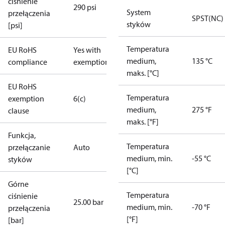
ciśnienie
290 psi
System
przełączenia
SPST(NC)
styków
[psi]
Temperatura
EU RoHS
Yes with
medium,
135 °C
compliance
exemptions
maks. [°C]
EU RoHS
Temperatura
exemption
6(c)
medium,
275 °F
clause
maks. [°F]
Funkcja,
Temperatura
przełączanie
Auto
medium, min.
-55 °C
styków
[°C]
Górne
Temperatura
ciśnienie
25.00 bar
medium, min.
-70 °F
przełączenia
[°F]
[bar]