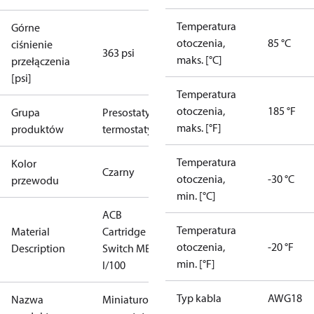
Temperatura
Górne
otoczenia,
85 °C
ciśnienie
363 psi
maks. [°C]
przełączenia
[psi]
Temperatura
otoczenia,
185 °F
Grupa
Presostaty i
maks. [°F]
produktów
termostaty
Temperatura
Kolor
Czarny
otoczenia,
-30 °C
przewodu
min. [°C]
ACB
Temperatura
Material
Cartridge
otoczenia,
-20 °F
Description
Switch MB37
min. [°F]
I/100
Typ kabla
AWG18
Nazwa
Miniaturowy