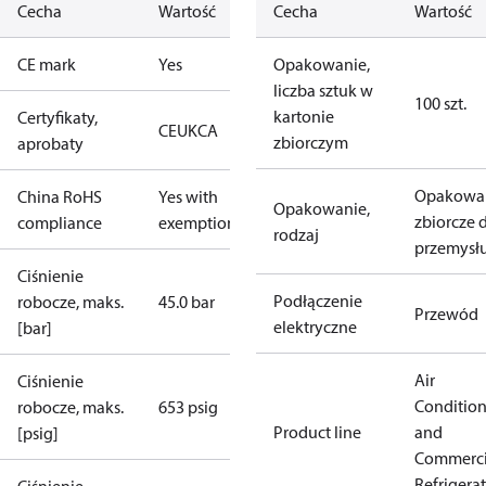
Cecha
Wartość
Cecha
Wartość
CE mark
Yes
Opakowanie,
liczba sztuk w
100 szt.
kartonie
Certyfikaty,
CE
UKCA
zbiorczym
aprobaty
Opakowa
China RoHS
Yes with
Opakowanie,
zbiorcze 
compliance
exemptions
rodzaj
przemysł
Ciśnienie
Podłączenie
robocze, maks.
45.0 bar
Przewód
elektryczne
[bar]
Air
Ciśnienie
Conditio
robocze, maks.
653 psig
Product line
and
[psig]
Commerci
Refrigera