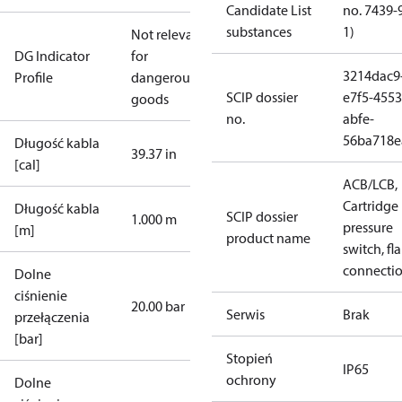
Candidate List
no. 7439-
substances
1)
Not relevant
DG Indicator
for
3214dac9
Profile
dangerous
SCIP dossier
e7f5-4553
goods
no.
abfe-
56ba718e
Długość kabla
39.37 in
[cal]
ACB/LCB,
Cartridge
Długość kabla
SCIP dossier
1.000 m
pressure
[m]
product name
switch, fla
connecti
Dolne
ciśnienie
20.00 bar
Serwis
Brak
przełączenia
[bar]
Stopień
IP65
ochrony
Dolne