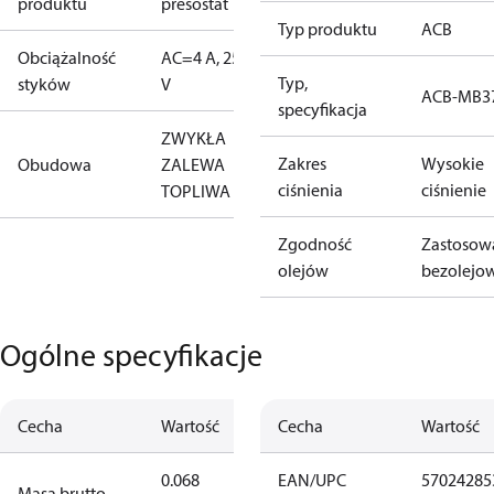
produktu
presostat
Typ produktu
ACB
Obciążalność
AC=4 A, 250
Typ,
styków
V
ACB-MB3
specyfikacja
ZWYKŁA
Zakres
Wysokie
Obudowa
ZALEWA
ciśnienia
ciśnienie
TOPLIWA
Zgodność
Zastosow
olejów
bezolejo
Ogólne specyfikacje
Cecha
Wartość
Cecha
Wartość
0.068
EAN/UPC
57024285
Masa brutto