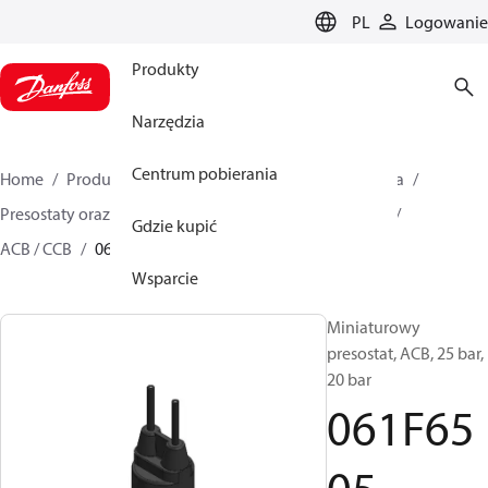
LANGUAGE
PL
Logowanie
Produkty
Narzędzia
Centrum pobierania
Home
Produkty
Climate Solutions dla chłodnictwa
Presostaty oraz termostaty
Presostaty miniaturowe
Gdzie kupić
ACB / CCB
061F6505
Wsparcie
Miniaturowy
presostat, ACB, 25 bar,
20 bar
061F65