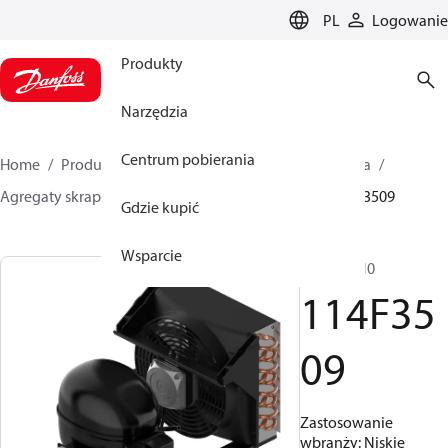
LANGUAGE
PL
Logowanie
Produkty
Narzędzia
Centrum pobierania
Home
Produkty
Climate Solutions dla chłodnictwa
Agregaty skraplające
Optyma™
Optyma™
114F3509
Gdzie kupić
Wsparcie
NL9CNXN0
114F35
09
Zastosowanie
wbranży: Niskie