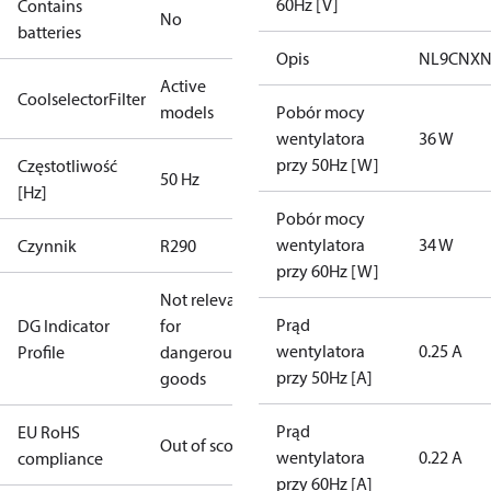
60Hz [V]
Contains
No
batteries
Opis
NL9CNXN
Active
CoolselectorFilter
models
Pobór mocy
wentylatora
36 W
przy 50Hz [W]
Częstotliwość
50 Hz
[Hz]
Pobór mocy
wentylatora
34 W
Czynnik
R290
przy 60Hz [W]
Not relevant
Prąd
DG Indicator
for
wentylatora
0.25 A
Profile
dangerous
przy 50Hz [A]
goods
Prąd
EU RoHS
Out of scope
wentylatora
0.22 A
compliance
przy 60Hz [A]