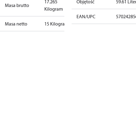
17.265
Objętość
59.61 Lite
Masa brutto
Kilogram
EAN/UPC
57024285
Masa netto
15 Kilogram