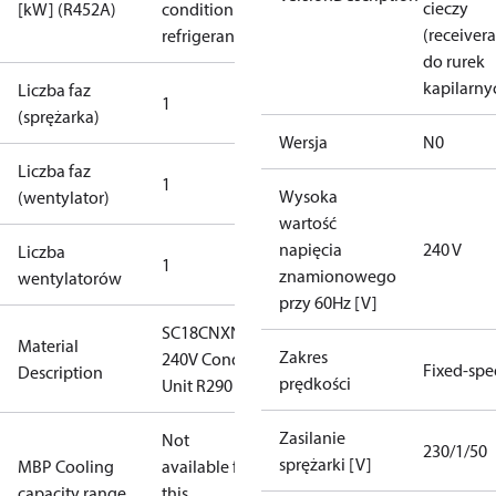
cieczy
[kW] (R452A)
condition /
(receivera
refrigerant
do rurek
kapilarny
Liczba faz
1
(sprężarka)
Wersja
N0
Liczba faz
1
Wysoka
(wentylator)
wartość
napięcia
240 V
Liczba
1
znamionowego
wentylatorów
przy 60Hz [V]
SC18CNXNO
Material
Zakres
240V Cond
Fixed-sp
Description
prędkości
Unit R290
Zasilanie
Not
230/1/50
sprężarki [V]
MBP Cooling
available for
capacity range
this