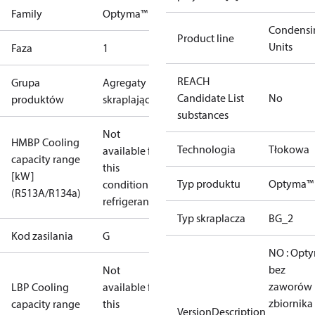
Family
Optyma™
Condensi
Product line
Units
Faza
1
REACH
Grupa
Agregaty
Candidate List
No
produktów
skraplające
substances
Not
HMBP Cooling
Technologia
Tłokowa
available for
capacity range
this
[kW]
Typ produktu
Optyma™
condition /
(R513A/R134a)
refrigerant
Typ skraplacza
BG_2
Kod zasilania
G
NO : Opt
bez
Not
zaworów 
LBP Cooling
available for
zbiornika
capacity range
this
VersionDescription