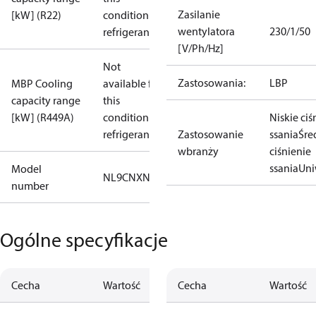
Zasilanie
[kW] (R22)
condition /
wentylatora
230/1/50
refrigerant
[V/Ph/Hz]
Not
Zastosowania:
LBP
MBP Cooling
available for
capacity range
this
[kW] (R449A)
condition /
Niskie ciś
refrigerant
Zastosowanie
ssania
Śre
wbranży
ciśnienie
ssania
Uni
Model
NL9CNXN0
number
Ogólne specyfikacje
Cecha
Wartość
Cecha
Wartość