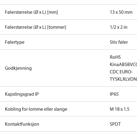
Følerstørrelse (Ø x L) [mm]
13 x 50 mm
Følerstørrelse (Ø x L) [tommer]
1/2 x 2 in
Følertype
Stiv føler
RoHS
Kina
ABS
BV
C
Godkjenning
CDC EURO-
TYSK
LR
LVD
N
Kapslingsgrad IP
IP65
Kobling for lomme eller slange
M 18 x 1.5
Kontaktfunksjon
SPDT