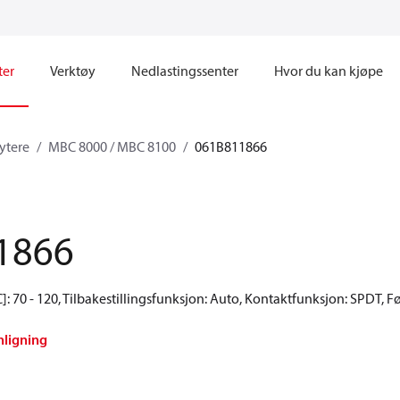
ter
Verktøy
Nedlastingssenter
Hvor du kan kjøpe
ytere
MBC 8000 / MBC 8100
061B811866
1866
 70 - 120, Tilbakestillingsfunksjon: Auto, Kontaktfunksjon: SPDT, Føle
nligning