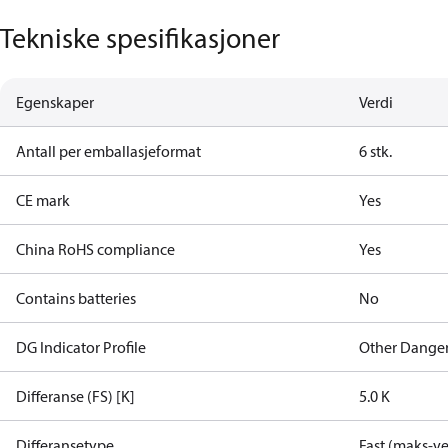
Tekniske spesifikasjoner
Egenskaper
Verdi
Antall per emballasjeformat
6 stk.
CE mark
Yes
China RoHS compliance
Yes
Contains batteries
No
DG Indicator Profile
Other Dange
Differanse (FS) [K]
5.0 K
Differansetype
Fast (maks-ve