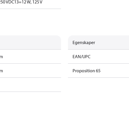
250 V
DC13=12 W, 125 V
Egenskaper
am
EAN/UPC
am
Proposition 65