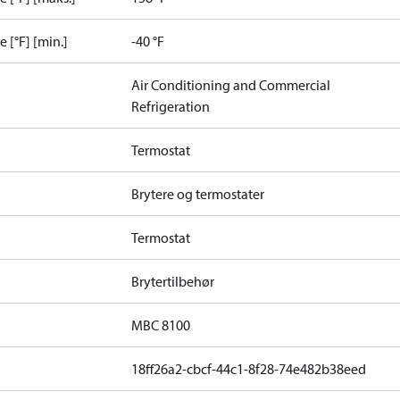
[°F] [min.]
-40 °F
Air Conditioning and Commercial
Refrigeration
Termostat
Brytere og termostater
Termostat
Brytertilbehør
MBC 8100
18ff26a2-cbcf-44c1-8f28-74e482b38eed