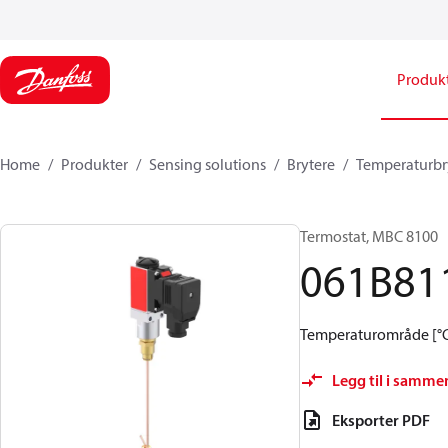
Produk
Home
Produkter
Sensing solutions
Brytere
Temperaturbr
Termostat, MBC 8100
061B81
Temperaturområde [°C]:
Legg til i samme
Eksporter PDF