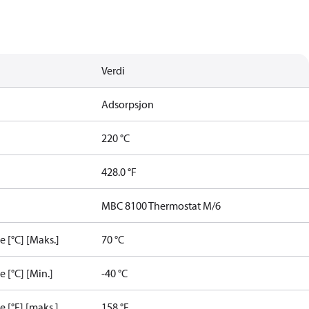
Verdi
Adsorpsjon
220 °C
428.0 °F
MBC 8100 Thermostat M/6
[°C] [Maks.]
70 °C
[°C] [Min.]
-40 °C
[°F] [maks.]
158 °F