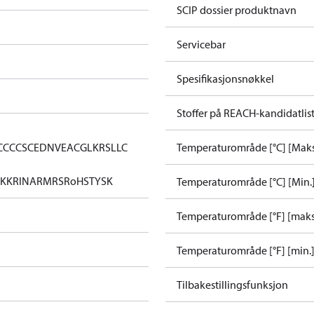
SCIP dossier produktnavn
Servicebar
Spesifikasjonsnøkkel
Stoffer på REACH-kandidatlis
CC
CCS
CE
DNV
EAC
GL
KRS
LLC
Temperaturområde [°C] [Maks
KK
RINA
RMRS
RoHS
TYSK
Temperaturområde [°C] [Min.
Temperaturområde [°F] [maks
Temperaturområde [°F] [min.
Tilbakestillingsfunksjon