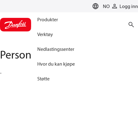
LANGUAGE
NO
Logg inn
Produkter
Verktøy
Nedlastingssenter
Personvernregler
Hvor du kan kjøpe
-
Støtte