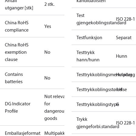
Antall
kandidatlisten
2 stk.
utganger [stk]
Test
ISO 228-1
China RoHS
gjengekoblingsstandard
Yes
compliance
Testfunksjon
Separat
China RoHS
exemption
No
Testtrykk
Hunn
clause
hann/hunn
Contains
Testtrykkoblingsmerknader
Hulplugg
No
batteries
Testtrykkoblingsstørrelse
1/4
Not relevant
DG Indicator
for
Testtrykkoblingstype
G
Profile
dangerous
goods
Trykk
ISO 228-1
gjengeforbi.standard
Emballasjeformat
Multipakk