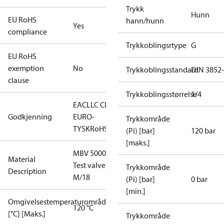
Trykk
Hunn
EU RoHS
hann/hunn
Yes
compliance
Trykkoblingsrtype
G
EU RoHS
exemption
No
Trykkoblingsstandard
DIN 3852
clause
Trykkoblingsstørrelse
1/4
EAC
LLC CDC
Godkjenning
EURO-
Trykkområde
TYSK
RoHS
(Pi) [bar]
120 bar
[maks.]
MBV 5000
Material
Test valve
Trykkområde
Description
M/18
(Pi) [bar]
0 bar
[min.]
Omgivelsestemperaturområde
120 °C
[°C] [Maks.]
Trykkområde