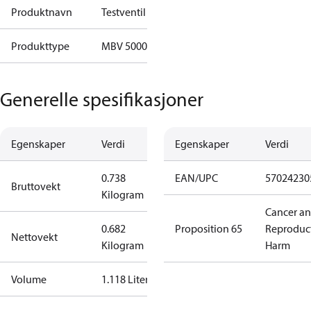
Produktnavn
Testventil
Produkttype
MBV 5000
Generelle spesifikasjoner
Egenskaper
Verdi
Egenskaper
Verdi
0.738
EAN/UPC
57024230
Bruttovekt
Kilogram
Cancer a
0.682
Proposition 65
Reproduc
Nettovekt
Kilogram
Harm
Volume
1.118 Liter