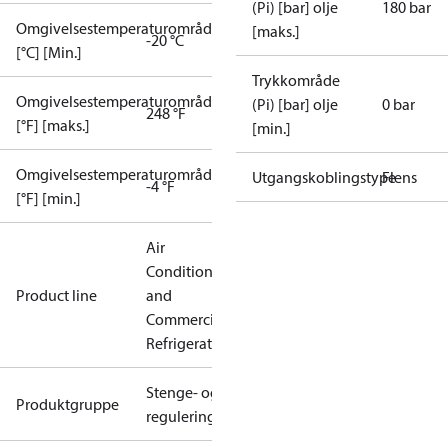
(Pi) [bar] olje
180 bar
Omgivelsestemperaturområde
[maks.]
-20 °C
[°C] [Min.]
Trykkområde
Omgivelsestemperaturområde
(Pi) [bar] olje
0 bar
248 °F
[°F] [maks.]
[min.]
Omgivelsestemperaturområde
Utgangskoblingstype
Flens
-4 °F
[°F] [min.]
Air
Conditioning
Product line
and
Commercial
Refrigeration
Stenge- og
Produktgruppe
reguleringsventiler