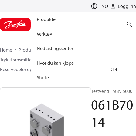
LANGUAGE
NO
Logg inn
Produkter
Verktøy
Nedlastingssenter
Home
Produkter
Sensing solutions
Trykktransmittere og Tilbehør
Hvor du kan kjøpe
Reservedeler og Tilbehør til Trykktransmittere
061B7014
Støtte
Testventil, MBV 5000
061B70
14