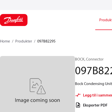
Produk
Home
Produkter
097B82295
BOCK, Connector
097B82
Bock Condensing Units 
Legg til i samme
Eksporter PDF