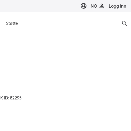
NO
Logg inn
Støtte
CK ID: 82295