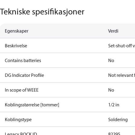
Tekniske spesifikasjoner
Egenskaper
Verdi
Beskrivelse
Set-shut-off v
Contains batteries
No
DG Indicator Profile
Not relevant
In scope of WEEE
No
Koblingsstørrelse [tommer]
1/2 in
Koblingstype
Soldering
Legacy BOCK ID
82295